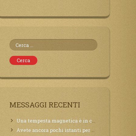
Ricerca
per:
MESSAGGI RECENTI
Una tempesta magnetica è in corso, questa generazione patirà. Il black out non tarderà ad arrivare e tutta la Terra sarà oscurata.
Avete ancora pochi istanti per convertirvi, non perdete tempo, la sciagura arriverà all’improvviso e per chi non si sarà preparato saranno dolori.