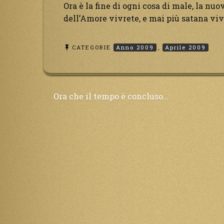
Ora è la fine di ogni cosa di male, la nuo
dell’Amore vivrete, e mai più satana viv
CATEGORIE
Anno 2009
,
Aprile 2009
Navigazione
Ora che il tempo è concluso…
articoli