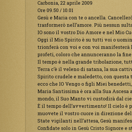
Carbonia, 22 aprile 2009
Ore 09.50 / 10.01
Gesù e Maria con te o ancella. Cancellerò 
trasformerò nell’amore. Più nessun sulta
IO sono il vostro Dio Amore e nel Mio C
Oggi il Mio Spirito è su tutti voi o uomi
trionferà con voi e con voi manifesterà 
profeti, coloro che annunceranno la fine
Il tempo è nella grande tribolazione, tut
Terra c’è il veleno di satana, la sua catti
Spirito crudele e maledetto, con questa t
ecco che IO Vengo o figli Miei benedetti,
Maria Santissima è ora alla Sua Ascesa a
mondo, il Suo Manto vi custodirà dal ciel
È il tempo dell’avvertimento! Il cielo è p
muovete il vostro cuore in direzione del
State vigilanti nell’attesa, Gesù manifes
Confidate solo in Gesù Cristo Signore e st