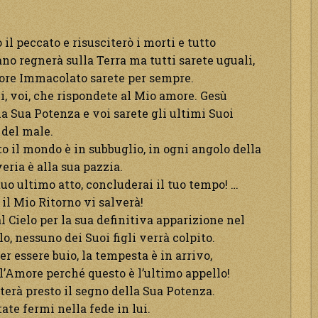
il peccato e risusciterò i morti e tutto
no regnerà sulla Terra ma tutti sarete uguali,
uore Immacolato sarete per sempre.
ni, voi, che rispondete al Mio amore. Gesù
la Sua Potenza e voi sarete gli ultimi Suoi
 del male.
to il mondo è in subbuglio, in ogni angolo della
veria è alla sua pazzia.
uo ultimo atto, concluderai il tuo tempo! …
 il Mio Ritorno vi salverà!
l Cielo per la sua definitiva apparizione nel
o, nessuno dei Suoi figli verrà colpito.
er essere buio, la tempesta è in arrivo,
l’Amore perché questo è l’ultimo appello!
terà presto il segno della Sua Potenza.
ate fermi nella fede in lui.