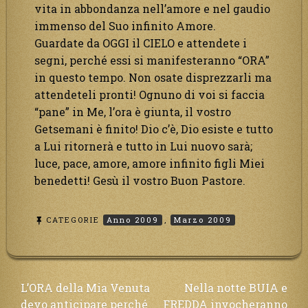
vita in abbondanza nell’amore e nel gaudio
immenso del Suo infinito Amore.
Guardate da OGGI il CIELO e attendete i
segni, perché essi si manifesteranno “ORA”
in questo tempo. Non osate disprezzarli ma
attendeteli pronti! Ognuno di voi si faccia
“pane” in Me, l’ora è giunta, il vostro
Getsemani è finito! Dio c’è, Dio esiste e tutto
a Lui ritornerà e tutto in Lui nuovo sarà;
luce, pace, amore, amore infinito figli Miei
benedetti! Gesù il vostro Buon Pastore.
CATEGORIE
Anno 2009
,
Marzo 2009
Navigazione
L’ORA della Mia Venuta
Nella notte BUIA e
devo anticipare perché
FREDDA invocheranno
articoli