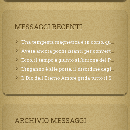
MESSAGGI RECENTI
Una tempesta magnetica è in corso, questa generazione patirà. Il black out non tarderà ad arrivare e tutta la Terra sarà oscurata.
Avete ancora pochi istanti per convertirvi, non perdete tempo, la sciagura arriverà all’improvviso e per chi non si sarà preparato saranno dolori.
Ecco, il tempo è giunto all’unione del Padre con il figlio, non avete che da attendere pochissimo.
L’inganno è alle porte, il disordine degli ordinati urlerà perdono, ma sarà troppo tardi, il tradimento è stato grande!
Il Dio dell’Eterno Amore grida tutto il Suo bene per i Suoi,richiama a Sé i lontani, affinché si pentano e tornino a Lui:
ARCHIVIO MESSAGGI