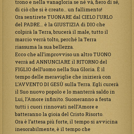
trono e nella vanagloria se né và, fiero di sé,
di ciò che si è creato… un fallimento!
Ora sentirete TUONARE dal CIELO l’URLO
del PADRE… è la GIUSTIZIA di DIO che
colpirà la Terra, brucerà il male, tutto il
marcio verrà tolto, perché la Terra
riassuma la sua bellezza.
Ecco che all’improvviso un altro TUONO
verrà ad ANNUNCIARE il RITORNO del
FIGLIO dell’uomo nella Sua Gloria. È il
tempo delle meraviglie che inizierà con
L’AVVENTO DI GESÙ sulla Terra. Egli curerà
il Suo nuovo popolo e lo manterrà saldo in
Lui, l’Amore infinito. Suoneranno a festa
tutti i cuori rinnovati nell’Amore e
batteranno la gioia del Cristo Risorto.
Ora è l’attesa più forte, il tempo si avvicina
inesorabilmente, è il tempo che