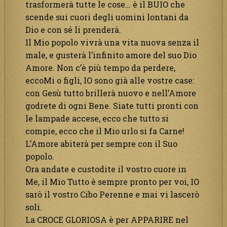
trasformerà tutte le cose… è il BUIO che
scende sui cuori degli uomini lontani da
Dio e con sé li prenderà.
Il Mio popolo vivrà una vita nuova senza il
male, e gusterà l’infinito amore del suo Dio
Amore. Non c’è più tempo da perdere,
eccoMi o figli, IO sono già alle vostre case:
con Gesù tutto brillerà nuovo e nell’Amore
godrete di ogni Bene. Siate tutti pronti con
le lampade accese, ecco che tutto si
compie, ecco che il Mio urlo si fa Carne!
L’Amore abiterà per sempre con il Suo
popolo.
Ora andate e custodite il vostro cuore in
Me, il Mio Tutto è sempre pronto per voi, IO
sarò il vostro Cibo Perenne e mai vi lascerò
soli.
La CROCE GLORIOSA è per APPARIRE nel