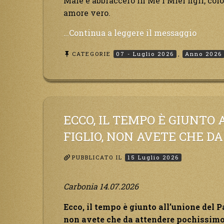
Male e abbraccerò in Me i Miei figli, col
amore vero.
“Avete
…Continua a leggere il messaggio
ancora
CATEGORIE
07 - Luglio 2026
,
Anno 2026
pochi
istanti
per
convert
non
perdet
ECCO, IL TEMPO È GIUNTO 
tempo,
FIGLIO, NON AVETE CHE D
la
sciagu
PUBBLICATO IL
15 Luglio 2026
arrive
all’im
Carbonia 14.07.2026
e
per
Ecco, il tempo è giunto all’unione del Pa
chi
non avete che da attendere pochissimo