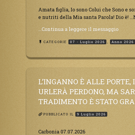
non
si
Amata figlia, Io sono Colui che Sono e so
sarà
e nutriti della Mia santa Parola! Dio è! …
prepar
“Ecco,
…Continua a leggere il messaggio
sarann
il
dolori.”
CATEGORIE
07 - Luglio 2026
,
Anno 2026
tempo
è
giunto
all’uni
del
Padre
L’INGANNO È ALLE PORTE, 
con
URLERÀ PERDONO, MA SARÀ
il
TRADIMENTO È STATO GRA
figlio,
non
PUBBLICATO IL
9 Luglio 2026
avete
che
da
Carbonia 07.07.2026