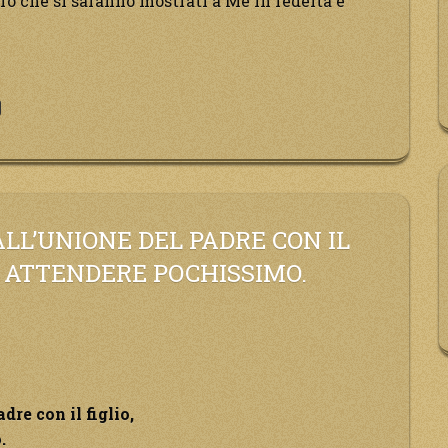
oro che si saranno mostrati a Me in fedeltà e
irvi,
e
ALL’UNIONE DEL PADRE CON IL
A ATTENDERE POCHISSIMO.
ra
rà
provviso
dre con il figlio,
.