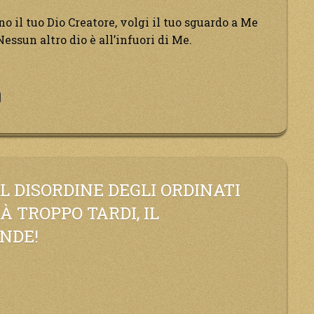
no il tuo Dio Creatore, volgi il tuo sguardo a Me
Nessun altro dio è all’infuori di Me.
ato
o
one
IL DISORDINE DEGLI ORDINATI
 TROPPO TARDI, IL
NDE!