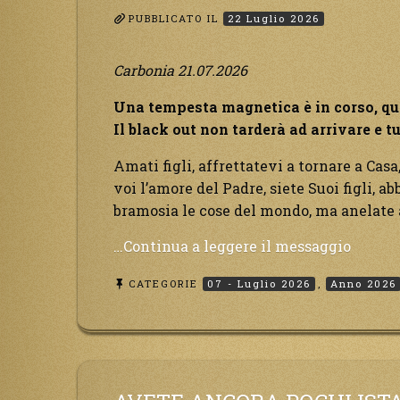
PUBBLICATO IL
22 Luglio 2026
Carbonia 21.07.2026
Una tempesta magnetica è in corso, qu
Il black out non tarderà ad arrivare e t
Amati figli, affrettatevi a tornare a Casa,
voi l’amore del Padre, siete Suoi figli, 
bramosia le cose del mondo, ma anelate a 
“Una
…Continua a leggere il messaggio
tempe
CATEGORIE
07 - Luglio 2026
,
Anno 2026
magne
è
in
corso,
questa
genera