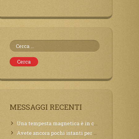
Ricerca
per:
MESSAGGI RECENTI
Una tempesta magnetica è in corso, questa generazione patirà. Il black out non tarderà ad arrivare e tutta la Terra sarà oscurata.
Avete ancora pochi istanti per convertirvi, non perdete tempo, la sciagura arriverà all’improvviso e per chi non si sarà preparato saranno dolori.