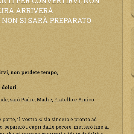
NTI PER CONVERTIRVI, NON
GURA ARRIVERÀ
I NON SI SARÀ PREPARATO
à
re
irvi, non perdete tempo,
 dolori.
a.”
nde, sarò Padre, Madre, Fratello e Amico
e porte, il vostro
sì
sia sincero e pronto ad
 separerò i capri dalle pecore, metterò fine al