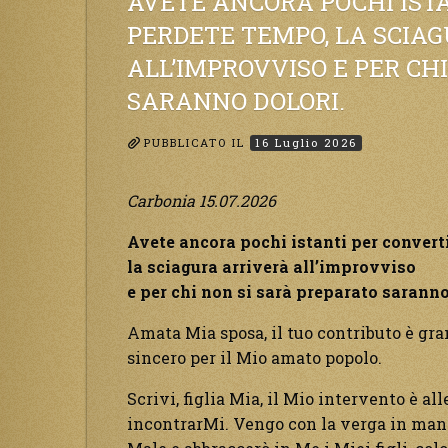
AVETE ANCORA POCHI ISTA
patirà.
PERDETE TEMPO, LA SCIA
Il
ALL’IMPROVVISO E PER CH
black
out
SARANNO DOLORI.
non
tarder
PUBBLICATO IL
16 Luglio 2026
ad
arriva
Carbonia 15.07.2026
e
tutta
Avete ancora pochi istanti per convert
la
la sciagura arriverà all’improvviso
Terra
e per chi non si sarà preparato saranno
sarà
oscurat
Amata Mia sposa, il tuo contributo è gra
sincero per il Mio amato popolo.
Scrivi, figlia Mia, il Mio intervento è all
incontrarMi. Vengo con la verga in mano,