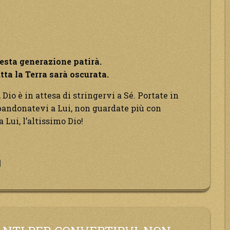
esta generazione patirà.
utta la Terra sarà oscurata.
 Dio è in attesa di stringervi a Sé. Portate in
abbandonatevi a Lui, non guardate più con
Lui, l’altissimo Dio!
sta
tica
zione