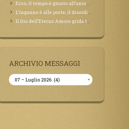
Ecco, il tempo è giunto all’unione del Padre con il figlio, non avete che da attendere pochissimo.
L’inganno è alle porte, il disordine degli ordinati urlerà perdono, ma sarà troppo tardi, il tradimento è stato grande!
Il Dio dell’Eterno Amore grida tutto il Suo bene per i Suoi,richiama a Sé i lontani, affinché si pentano e tornino a Lui:
ARCHIVIO MESSAGGI
Archivio
Messaggi