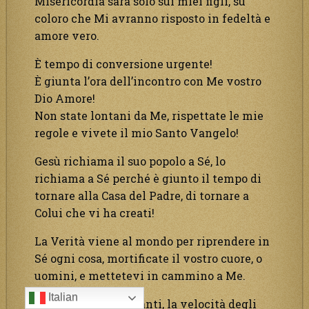
Misericordia sarà solo sui miei figli, su
coloro che Mi avranno risposto in fedeltà e
amore vero.
È tempo di conversione urgente!
È giunta l’ora dell’incontro con Me vostro
Dio Amore!
Non state lontani da Me, rispettate le mie
regole e vivete il mio Santo Vangelo!
Gesù richiama il suo popolo a Sé, lo
richiama a Sé perché è giunto il tempo di
tornare alla Casa del Padre, di tornare a
Colui che vi ha creati!
La Verità viene al mondo per riprendere in
Sé ogni cosa, mortificate il vostro cuore, o
uomini, e mettetevi in cammino a Me.
Italian
Sono contati gli istanti, la velocità degli