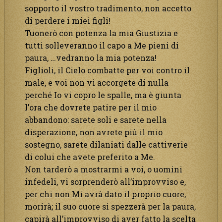
sopporto il vostro tradimento, non accetto
di perdere i miei figli!
Tuonerò con potenza la mia Giustizia e
tutti solleveranno il capo a Me pieni di
paura, …vedranno la mia potenza!
Figlioli, il Cielo combatte per voi contro il
male, e voi non vi accorgete di nulla
perché Io vi copro le spalle, ma è giunta
l’ora che dovrete patire per il mio
abbandono: sarete soli e sarete nella
disperazione, non avrete più il mio
sostegno, sarete dilaniati dalle cattiverie
di colui che avete preferito a Me.
Non tarderò a mostrarmi a voi, o uomini
infedeli, vi sorprenderò all’improvviso e,
per chi non Mi avrà dato il proprio cuore,
morirà; il suo cuore si spezzerà per la paura,
capirà all’improvviso di aver fatto la scelta