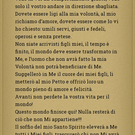
solo il vostro andare in direzione sbagliata.
Dovete essere ligi alla mia volontà, al mio
richiamo d’amore, dovete essere come Io vi
ho chiesto: umili servi, giusti e fedeli,
operosi e senza pretese.
Non siate arrivisti figli miei, il tempo è
finito, il mondo deve essere trasformato in
Me, e l’uomo che non avrà fatto la mia
Volontà non potrà beneficiare di Me.
Suggellerò in Me il cuore dei miei figli, li
metterò al mio Petto e offrirò loro un
mondo pieno di amore e felicità.
Avanti non perdete la vostra vita per il
mondo!
Questo mondo finisce qui! Nulla resterà di
ciò che non Mi appartiene!!!
Il soffio del mio Santo Spirito eleverà a Me
tutti i Miei figli, trascurerò chi non Mi avrà