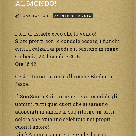
AL MONDO!
PUBBLICATO IL
28 Dicembre 2018
Figli di Israele ecco che Io vengo!
Siate pronti con le candele accese, i fianchi
cinti, i calzari ai piedi e il bastone in mano.
Carbonia, 22 dicembre 2018
Ore 16:42
Gesù ritorna in una culla come Bimbo in
fasce.
Il Suo Santo Spirito penetrerà i cuori degli
uomini, tutti quei cuori che si saranno
adoperati in amore al suo ritorno, in tutti
coloro che avranno celebrato nei propri
cuori, l’amore!
Dio è Amore e amore pretende dai suoi.