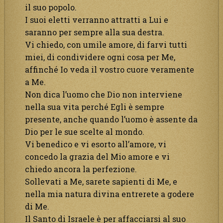
il suo popolo.
I suoi eletti verranno attratti a Lui e
saranno per sempre alla sua destra.
Vi chiedo, con umile amore, di farvi tutti
miei, di condividere ogni cosa per Me,
affinché Io veda il vostro cuore veramente
a Me.
Non dica l’uomo che Dio non interviene
nella sua vita perché Egli è sempre
presente, anche quando l’uomo è assente da
Dio per le sue scelte al mondo.
Vi benedico e vi esorto all’amore, vi
concedo la grazia del Mio amore e vi
chiedo ancora la perfezione.
Sollevati a Me, sarete sapienti di Me, e
nella mia natura divina entrerete a godere
di Me.
Il Santo di Israele è per affacciarsi al suo