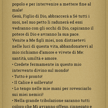
popolo e per intervenire a mettere fine al
male!
Gesù, Figlio di Dio, abbraccerà a Sé tutti i
suoi, nel suo petto li radunerà ed essi
vedranno con gli occhi di Dio, capiranno il
potere di Dio e avranno la sua pace.
Venite a Me figli miei, non distraetevi
nelle luci di questa vita, abbandonatevi al
mio richiamo d’amore e vivete di Me:
santità, umiltà e amore.
• Credete fermamente in questo mio
intervento divino sul mondo!
• Tutto è pronto!
• Il Calice è sollevato!
• Lo tengo nelle mie mani per rovesciarlo
sui miei nemici!
• Nella grande tribolazione saranno tutti
coloro che Mi avranno offeso, rinnegato e