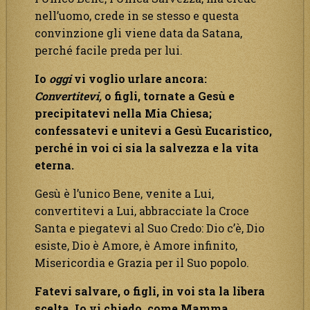
nell’uomo, crede in se stesso e questa
convinzione gli viene data da Satana,
perché facile preda per lui.
Io
oggi
vi voglio urlare ancora:
Convertitevi,
o figli, tornate a Gesù e
precipitatevi nella Mia Chiesa;
confessatevi e unitevi a Gesù Eucaristico,
perché in voi ci sia la salvezza e la vita
eterna.
Gesù è l’unico Bene, venite a Lui,
convertitevi a Lui, abbracciate la Croce
Santa e piegatevi al Suo Credo: Dio c’è, Dio
esiste, Dio è Amore, è Amore infinito,
Misericordia e Grazia per il Suo popolo.
Fatevi salvare, o figli, in voi sta la libera
scelta. Io vi chiedo, come Mamma