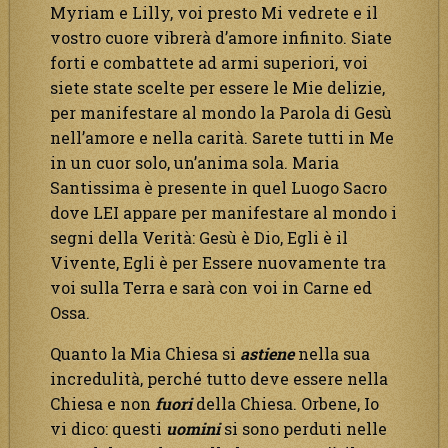
Myriam e Lilly, voi presto Mi vedrete e il
vostro cuore vibrerà d’amore infinito. Siate
forti e combattete ad armi superiori, voi
siete state scelte per essere le Mie delizie,
per manifestare al mondo la Parola di Gesù
nell’amore e nella carità. Sarete tutti in Me
in un cuor solo, un’anima sola. Maria
Santissima è presente in quel Luogo Sacro
dove LEI appare per manifestare al mondo i
segni della Verità: Gesù è Dio, Egli è il
Vivente, Egli è per Essere nuovamente tra
voi sulla Terra e sarà con voi in Carne ed
Ossa.
Quanto la Mia Chiesa si
astiene
nella sua
incredulità, perché tutto deve essere nella
Chiesa e non
fuori
della Chiesa. Orbene, Io
vi dico: questi
uomini
si sono perduti nelle