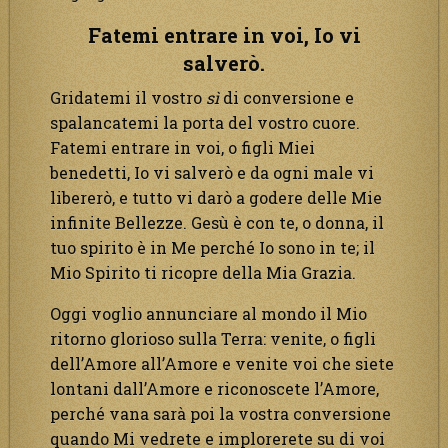
Fatemi entrare in voi, Io vi
salverò.
Gridatemi il vostro
sì
di conversione e
spalancatemi la porta del vostro cuore.
Fatemi entrare in voi, o figli Miei
benedetti, Io vi salverò e da ogni male vi
libererò, e tutto vi darò a godere delle Mie
infinite Bellezze. Gesù è con te, o donna, il
tuo spirito è in Me perché Io sono in te; il
Mio Spirito ti ricopre della Mia Grazia.
Oggi voglio annunciare al mondo il Mio
ritorno glorioso sulla Terra: venite, o figli
dell’Amore all’Amore e venite voi che siete
lontani dall’Amore e riconoscete l’Amore,
perché vana sarà poi la vostra conversione
quando Mi vedrete e implorerete su di voi