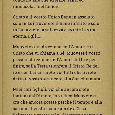
immacolati nell’amore.
Cristo è il vostro Unico Bene in assoluto,
solo in Lui troverete il Bene infinito e solo
in Lui avrete la salvezza e avrete la vita
eterna, Egli È.
Muovetevi in direzione dell’Amore, è il
Cristo che vi chiama a Sé. Muovete i vostri
passi in direzione dell’Amore, tutto è per
finire, sulla Terra trionferà il Cristo, Re dei
re e con Lui ci sarete voi tutti che avrete
detto il vostro
sì
sincero alla Sua chiamata.
Miei cari figlioli, voi che ancora siete
lontani dall’Amore, Io vi dico: Muovetevi
ora che ancora potete perché il tempo è alla
sua ora. Il vostro cuore aprite a Gesù
Salvatore e sarete salvi. Il vostro andare sia