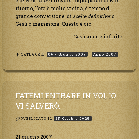
est! Non fatevi trovare impreparati al Mio
ritorno, l’ora è molto vicina, è tempo di
grande conversione, di
scelte definitive:
o
Gesù o mammona. Questo è ciò.
Gesù amore infinito.
CATEGORIE
06 - Giugno 2007
,
Anno 2007
FATEMI ENTRARE IN VOI, IO
VI SALVERÒ.
PUBBLICATO IL
25 Ottobre 2025
21 giugno 2007