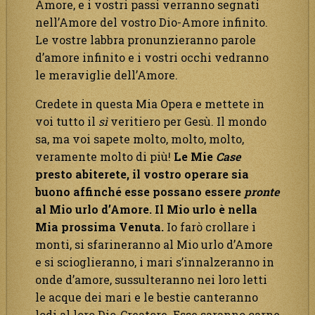
Amore, e i vostri passi verranno segnati
nell’Amore del vostro Dio-Amore infinito.
Le vostre labbra pronunzieranno parole
d’amore infinito e i vostri occhi vedranno
le meraviglie dell’Amore.
Credete in questa Mia Opera e mettete in
voi tutto il
sì
veritiero per Gesù. Il mondo
sa, ma voi sapete molto, molto, molto,
veramente molto di più!
Le Mie
Case
presto abiterete, il vostro operare sia
buono affinché esse possano essere
pronte
al Mio urlo d’Amore. Il Mio urlo è nella
Mia prossima Venuta.
Io farò crollare i
monti, si sfarineranno al Mio urlo d’Amore
e si scioglieranno, i mari s’innalzeranno in
onde d’amore, sussulteranno nei loro letti
le acque dei mari e le bestie canteranno
lodi al loro Dio-Creatore. Esse saranno carne