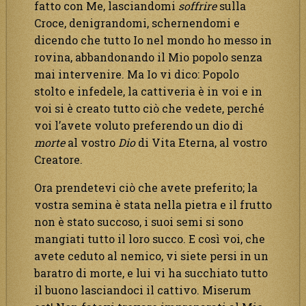
fatto con Me, lasciandomi
soffrire
sulla
Croce, denigrandomi, schernendomi e
dicendo che tutto Io nel mondo ho messo in
rovina, abbandonando il Mio popolo senza
mai intervenire. Ma Io vi dico: Popolo
stolto e infedele, la cattiveria è in voi e in
voi si è creato tutto ciò che vedete, perché
voi l’avete voluto preferendo un dio di
morte
al vostro
Dio
di Vita Eterna, al vostro
Creatore.
Ora prendetevi ciò che avete preferito; la
vostra semina è stata nella pietra e il frutto
non è stato succoso, i suoi semi si sono
mangiati tutto il loro succo. E così voi, che
avete ceduto al nemico, vi siete persi in un
baratro di morte, e lui vi ha succhiato tutto
il buono lasciandoci il cattivo. Miserum