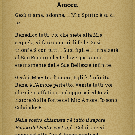
Amore.
Gesù ti ama, o donna, il Mio Spirito è su di
te.
Benedico tutti voi che siete alla Mia
sequela, vi farò uomini di fede. Gesù
trionferà con tutti i Suoi figli e li innalzerà
al Suo Regno celeste dove godranno
eternamente delle Sue Bellezze infinite.
Gesù è Maestro d’amore, Egli è l’infinito
Bene, è l’Amore perfetto. Venite tutti voi
che siete affaticati ed oppressi ed Io vi
ristorerò alla Fonte del Mio Amore. Io sono
Colui che È.
Nella vostra chiamata c’è tutto il sapore
Buono del Padre vostro
, di Colui che vi
condurrà alle Sue Altezze, santi ed