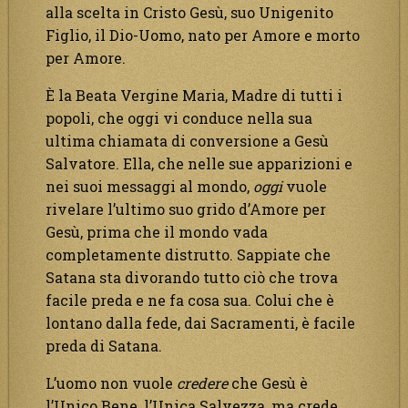
alla scelta in Cristo Gesù, suo Unigenito
Figlio, il Dio-Uomo, nato per Amore e morto
per Amore.
È la Beata Vergine Maria, Madre di tutti i
popoli, che oggi vi conduce nella sua
ultima chiamata di conversione a Gesù
Salvatore. Ella, che nelle sue apparizioni e
nei suoi messaggi al mondo,
oggi
vuole
rivelare l’ultimo suo grido d’Amore per
Gesù, prima che il mondo vada
completamente distrutto. Sappiate che
Satana sta divorando tutto ciò che trova
facile preda e ne fa cosa sua. Colui che è
lontano dalla fede, dai Sacramenti, è facile
preda di Satana.
L’uomo non vuole
credere
che Gesù è
l’Unico Bene, l’Unica Salvezza, ma crede