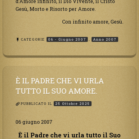
d’Amore infinito, il Dio Vivente, il Cristo
Gesù, Morto e Risorto per Amore.
Con infinito amore, Gesù.
CATEGORIE
06 - Giugno 2007
,
Anno 2007
È IL PADRE CHE VI URLA
TUTTO IL SUO AMORE.
PUBBLICATO IL
25 Ottobre 2025
06 giugno 2007
È il Padre che vi urla tutto il Suo