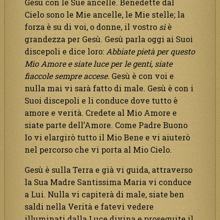
Gesù con le Sue ancelle. Benedette dal
Cielo sono le Mie ancelle, le Mie stelle; la
forza è su di voi, o donne, il vostro
sì
è
grandezza per Gesù. Gesù parla oggi ai Suoi
discepoli e dice loro:
Abbiate pietà per questo
Mio Amore e siate luce per le genti, siate
fiaccole sempre accese.
Gesù è con voi e
nulla mai vi sarà fatto di male. Gesù è con i
Suoi discepoli e li conduce dove tutto è
amore e verità. Credete al Mio Amore e
siate parte dell’Amore. Come Padre Buono
Io vi elargirò tutto il Mio Bene e vi aiuterò
nel percorso che vi porta al Mio Cielo.
Gesù è sulla Terra e già vi guida, attraverso
la Sua Madre Santissima Maria vi conduce
a Lui. Nulla vi capiterà di male, siate ben
saldi nella Verità e fatevi vedere
illuminati dalla Luce divina e proseguite il