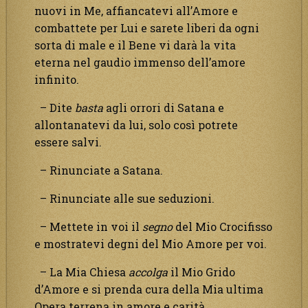
nuovi in Me, affiancatevi all’Amore e
combattete per Lui e sarete liberi da ogni
sorta di male e il Bene vi darà la vita
eterna nel gaudio immenso dell’amore
infinito.
– Dite
basta
agli orrori di Satana e
allontanatevi da lui, solo così potrete
essere salvi.
– Rinunciate a Satana.
– Rinunciate alle sue seduzioni.
– Mettete in voi il
segno
del Mio Crocifisso
e mostratevi degni del Mio Amore per voi.
– La Mia Chiesa
accolga
il Mio Grido
d’Amore e si prenda cura della Mia ultima
Opera terrena in amore e carità.