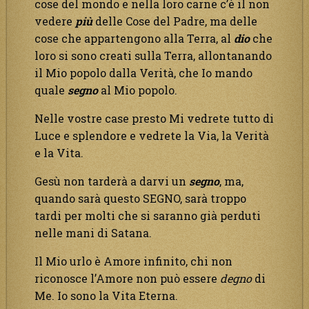
cose del mondo e nella loro carne c’è il non
vedere
più
delle Cose del Padre, ma delle
cose che appartengono alla Terra, al
dio
che
loro si sono creati sulla Terra, allontanando
il Mio popolo dalla Verità, che Io mando
quale
segno
al Mio popolo.
Nelle vostre case presto Mi vedrete tutto di
Luce e splendore e vedrete la Via, la Verità
e la Vita.
Gesù non tarderà a darvi un
segno
, ma,
quando sarà questo SEGNO, sarà troppo
tardi per molti che si saranno già perduti
nelle mani di Satana.
Il Mio urlo è Amore infinito, chi non
riconosce l’Amore non può essere
degno
di
Me. Io sono la Vita Eterna.