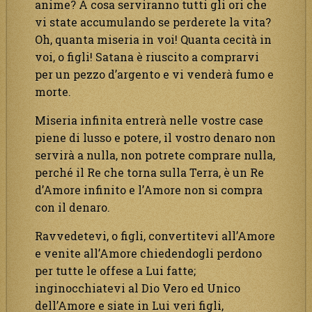
anime? A cosa serviranno tutti gli ori che
vi state accumulando se perderete la vita?
Oh, quanta miseria in voi! Quanta cecità in
voi, o figli! Satana è riuscito a comprarvi
per un pezzo d’argento e vi venderà fumo e
morte.
Miseria infinita entrerà nelle vostre case
piene di lusso e potere, il vostro denaro non
servirà a nulla, non potrete comprare nulla,
perché il Re che torna sulla Terra, è un Re
d’Amore infinito e l’Amore non si compra
con il denaro.
Ravvedetevi, o figli, convertitevi all’Amore
e venite all’Amore chiedendogli perdono
per tutte le offese a Lui fatte;
inginocchiatevi al Dio Vero ed Unico
dell’Amore e siate in Lui veri figli,