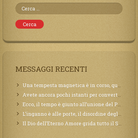
Ricerca
per:
MESSAGGI RECENTI
Una tempesta magnetica è in corso, questa generazione patirà. Il black out non tarderà ad arrivare e tutta la Terra sarà oscurata.
Avete ancora pochi istanti per convertirvi, non perdete tempo, la sciagura arriverà all’improvviso e per chi non si sarà preparato saranno dolori.
Ecco, il tempo è giunto all’unione del Padre con il figlio, non avete che da attendere pochissimo.
L’inganno è alle porte, il disordine degli ordinati urlerà perdono, ma sarà troppo tardi, il tradimento è stato grande!
Il Dio dell’Eterno Amore grida tutto il Suo bene per i Suoi,richiama a Sé i lontani, affinché si pentano e tornino a Lui: