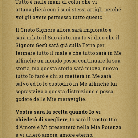
Tutto è nelle mani di colui che vi
attanaglierà con i suoi stessi artigli perché
voi gli avete permesso tutto questo.
Il Cristo Signore allora sarà implorato e
sarà urlato il Suo aiuto, ma Io vi dico che il
Signore Gesù sarà già sulla Terra per
fermare tutto il male e che tutto sarà in Me
affinché un mondo possa continuare la sua
storia, ma questa storia sarà nuova, nuovo
tutto Io farò e chi si metterà in Me sarà
salvo ed Io lo custodirò in Me affinché lui
sopravviva a questa distruzione e possa
godere delle Mie meraviglie.
Vostra sarà la scelta quando Io vi
chiederò di scegliere
, Io sarò il vostro Dio
d’Amore e Mi presenterò nella Mia Potenza
e vi urlerò amore, amore eterno.