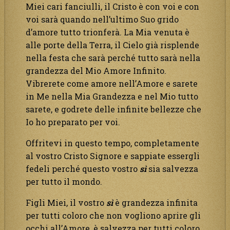
Miei cari fanciulli, il Cristo è con voi e con
voi sarà quando nell’ultimo Suo grido
d’amore tutto trionferà. La Mia venuta è
alle porte della Terra, il Cielo già risplende
nella festa che sarà perché tutto sarà nella
grandezza del Mio Amore Infinito.
Vibrerete come amore nell’Amore e sarete
in Me nella Mia Grandezza e nel Mio tutto
sarete, e godrete delle infinite bellezze che
Io ho preparato per voi.
Offritevi in questo tempo, completamente
al vostro Cristo Signore e sappiate essergli
fedeli perché questo vostro
sì
sia salvezza
per tutto il mondo.
Figli Miei, il vostro
sì
è grandezza infinita
per tutti coloro che non vogliono aprire gli
occhi all’Amore, è salvezza per tutti coloro