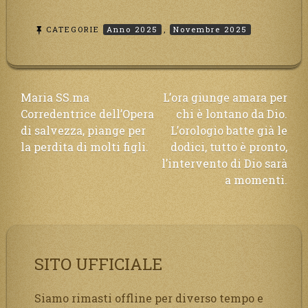
CATEGORIE
Anno 2025
,
Novembre 2025
Navigazione
Maria SS.ma
L’ora giunge amara per
Corredentrice dell’Opera
chi è lontano da Dio.
articoli
di salvezza, piange per
L’orologio batte già le
la perdita di molti figli.
dodici, tutto è pronto,
l’intervento di Dio sarà
a momenti.
SITO UFFICIALE
Siamo rimasti offline per diverso tempo e