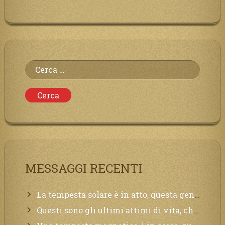
Ricerca
per:
MESSAGGI RECENTI
La tempesta solare è in atto, questa generazione soffrirà molto, la Terra arderà, l’acqua sarà contaminata, il cibo non sarà più nelle vostre mense.
Questi sono gli ultimi attimi di vita, chi si vuole salvare Mi chiami in suo aiuto.