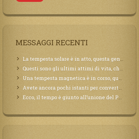
MESSAGGI RECENTI
La tempesta solare è in atto, questa generazione soffrirà molto, la Terra arderà, l’acqua sarà contaminata, il cibo non sarà più nelle vostre mense.
Questi sono gli ultimi attimi di vita, chi si vuole salvare Mi chiami in suo aiuto.
Una tempesta magnetica è in corso, questa generazione patirà. Il black out non tarderà ad arrivare e tutta la Terra sarà oscurata.
Avete ancora pochi istanti per convertirvi, non perdete tempo, la sciagura arriverà all’improvviso e per chi non si sarà preparato saranno dolori.
Ecco, il tempo è giunto all’unione del Padre con il figlio, non avete che da attendere pochissimo.