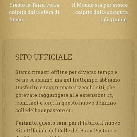
Navigazione
Presto la Terra verrà
Il Mondo sta per essere
colpita dalla sfera di
colpito dalla sciagura
articoli
fuoco.
più grande.
SITO UFFICIALE
Siamo rimasti offline per diverso tempo e
ce ne scusiamo, ma nel frattempo, abbiamo
trasferito e raggruppato i vecchi siti, che
potevate raggiungere alle estensioni .it,
.com, .net e .org, in questo nuovo dominio
colledelbuonpastore.eu.
Pertanto, questo sarà, per il futuro, il nuovo
Sito Ufficiale del Colle del Buon Pastore e