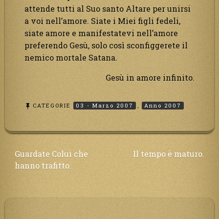
attende tutti al Suo santo Altare per unirsi
a voi nell’amore. Siate i Miei figli fedeli,
siate amore e manifestatevi nell’amore
preferendo Gesù, solo così sconfiggerete il
nemico mortale Satana.
Gesù in amore infinito.
CATEGORIE
03 - Marzo 2007
,
Anno 2007
Navigazione
Guardate Colui che
Il tempo è maturo.
hanno trafitto.
articoli