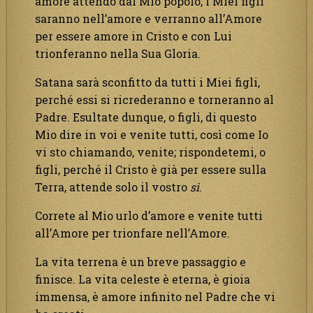
amore attendo dal Mio popolo; i Miei figli
saranno nell’amore e verranno all’Amore
per essere amore in Cristo e con Lui
trionferanno nella Sua Gloria.
Satana sarà sconfitto da tutti i Miei figli,
perché essi si ricrederanno e torneranno al
Padre. Esultate dunque, o figli, di questo
Mio dire in voi e venite tutti, così come Io
vi sto chiamando, venite; rispondetemi, o
figli, perché il Cristo è già per essere sulla
Terra, attende solo il vostro
sì
.
Correte al Mio urlo d’amore e venite tutti
all’Amore per trionfare nell’Amore.
La vita terrena è un breve passaggio e
finisce. La vita celeste è eterna, è gioia
immensa, è amore infinito nel Padre che vi