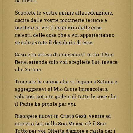
ha creati.
Scuotete le vostre anime alla redenzione,
uscite dalle vostre piccinerie terrene e
mettete in voi il desiderio delle cose
celesti, delle cose che a voi apparterranno
se solo avrete il desiderio di esse.
Gesù è in attesa di concedervi tutto il Suo
Bene, attende solo voi, scegliete Lui, invece
che Satana.
Troncate le catene che vi legano a Satana e
aggrappatevi al Mio Cuore Immacolato,
solo così potrete godere di tutte le cose che
il Padre ha pronte per voi.
Risorgete nuovi in Cristo Gesù, venite ad
unirvi a Lui; nella Sua Mensa c’è il Suo
Tutto per voi, Offerta d’amore e carità per i