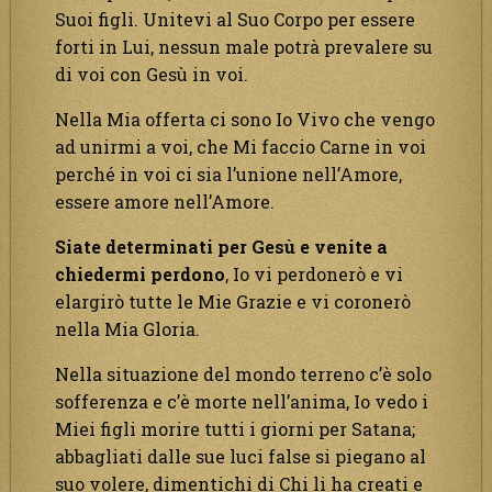
Suoi figli. Unitevi al Suo Corpo per essere
forti in Lui, nessun male potrà prevalere su
di voi con Gesù in voi.
Nella Mia offerta ci sono Io Vivo che vengo
ad unirmi a voi, che Mi faccio Carne in voi
perché in voi ci sia l’unione nell’Amore,
essere amore nell’Amore.
Siate determinati per Gesù e venite a
chiedermi perdono
, Io vi perdonerò e vi
elargirò tutte le Mie Grazie e vi coronerò
nella Mia Gloria.
Nella situazione del mondo terreno c’è solo
sofferenza e c’è morte nell’anima, Io vedo i
Miei figli morire tutti i giorni per Satana;
abbagliati dalle sue luci false si piegano al
suo volere, dimentichi di Chi li ha creati e