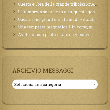
Questa è l’ora della grande tribolazione. Volgetemi il vostro cuore
La tempesta solare è in atto, questa generazione soffrirà molto, la Terra arderà, l’acqua sarà contaminata, il cibo non sarà più nelle vostre mense.
Questi sono gli ultimi attimi di vita, chi si vuole salvare Mi chiami in suo aiuto.
Una tempesta magnetica è in corso, questa generazione patirà. Il black out non tarderà ad arrivare e tutta la Terra sarà oscurata.
Avete ancora pochi istanti per convertirvi, non perdete tempo, la sciagura arriverà all’improvviso e per chi non si sarà preparato saranno dolori.
ARCHIVIO MESSAGGI
Archivio
Messaggi