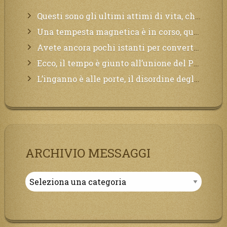
Questi sono gli ultimi attimi di vita, chi si vuole salvare Mi chiami in suo aiuto.
Una tempesta magnetica è in corso, questa generazione patirà. Il black out non tarderà ad arrivare e tutta la Terra sarà oscurata.
Avete ancora pochi istanti per convertirvi, non perdete tempo, la sciagura arriverà all’improvviso e per chi non si sarà preparato saranno dolori.
Ecco, il tempo è giunto all’unione del Padre con il figlio, non avete che da attendere pochissimo.
L’inganno è alle porte, il disordine degli ordinati urlerà perdono, ma sarà troppo tardi, il tradimento è stato grande!
ARCHIVIO MESSAGGI
Archivio
Messaggi