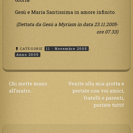
Gesù e Maria Santissima in amore infinito.
(Dettata da Gesù a Myriam in data 23.11.2005-
ore 07.33)
CATEGORIE
11 - Novembre 2005
,
Anno 2005
Navigazione
Chi mette mano
Venite alla mia grotta e
all’aratro…
portate con voi amici,
articoli
fratelli e parenti,
portate tutti!