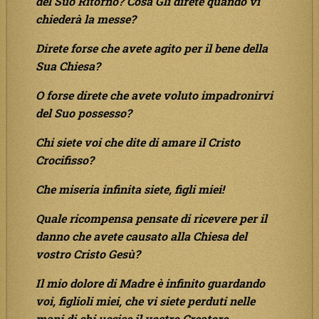
del Suo Ritorno? Cosa Gli direte quando vi
chiederà la messe?
Direte forse che avete agito per il bene della
Sua Chiesa?
O forse direte che avete voluto impadronirvi
del Suo possesso?
Chi siete voi che dite di amare il Cristo
Crocifisso?
Che miseria infinita siete, figli miei!
Quale ricompensa pensate di ricevere per il
danno che avete causato alla Chiesa del
vostro Cristo Gesù?
Il mio dolore di Madre è infinito guardando
voi, figlioli miei, che vi siete perduti nelle
mani di chi uccise il vostro Creatore.