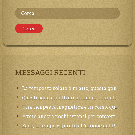
Ricerca
per:
MESSAGGI RECENTI
La tempesta solare è in atto, questa generazione soffrirà molto, la Terra arderà, l’acqua sarà contaminata, il cibo non sarà più nelle vostre mense.
Questi sono gli ultimi attimi di vita, chi si vuole salvare Mi chiami in suo aiuto.
Una tempesta magnetica è in corso, questa generazione patirà. Il black out non tarderà ad arrivare e tutta la Terra sarà oscurata.
Avete ancora pochi istanti per convertirvi, non perdete tempo, la sciagura arriverà all’improvviso e per chi non si sarà preparato saranno dolori.
Ecco, il tempo è giunto all’unione del Padre con il figlio, non avete che da attendere pochissimo.