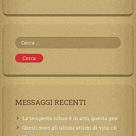
Ricerca
per:
MESSAGGI RECENTI
La tempesta solare è in atto, questa generazione soffrirà molto, la Terra arderà, l’acqua sarà contaminata, il cibo non sarà più nelle vostre mense.
Questi sono gli ultimi attimi di vita, chi si vuole salvare Mi chiami in suo aiuto.