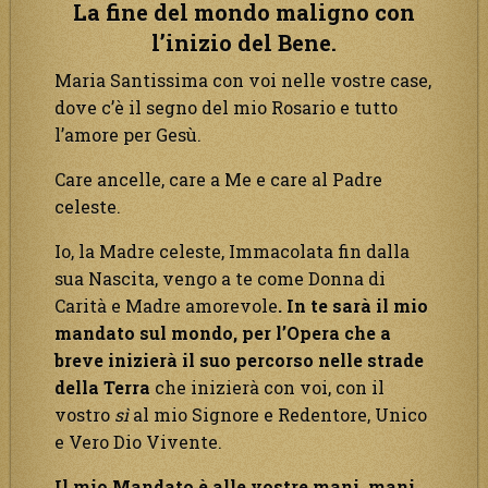
La fine del mondo maligno con
l’inizio del Bene.
Maria Santissima con voi nelle vostre case,
dove c’è il segno del mio Rosario e tutto
l’amore per Gesù.
Care ancelle, care a Me e care al Padre
celeste.
Io, la Madre celeste, Immacolata fin dalla
sua Nascita, vengo a te come Donna di
Carità e Madre amorevole
. In te sarà il mio
mandato sul mondo, per l’Opera che a
breve inizierà il suo percorso nelle strade
della Terra
che inizierà con voi, con il
vostro
sì
al mio Signore e Redentore, Unico
e Vero Dio Vivente.
Il mio Mandato è alle vostre mani, mani