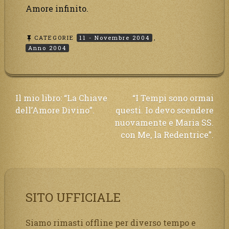
Amore infinito.
CATEGORIE
11 - Novembre 2004
,
Anno 2004
Navigazione
Il mio libro: “La Chiave
“I Tempi sono ormai
dell’Amore Divino”.
questi. Io devo scendere
articoli
nuovamente e Maria SS.
con Me, la Redentrice”.
SITO UFFICIALE
Siamo rimasti offline per diverso tempo e