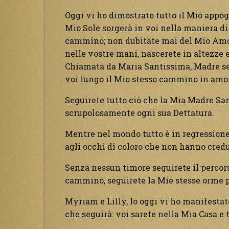
Oggi vi ho dimostrato tutto il Mio appogg
Mio Sole sorgerà in voi nella maniera di
cammino; non dubitate mai del Mio Amore
nelle vostre mani, nascerete in altezze 
Chiamata da Maria Santissima, Madre sen
voi lungo il Mio stesso cammino in amor
Seguirete tutto ciò che la Mia Madre San
scrupolosamente ogni sua Dettatura.
Mentre nel mondo tutto è in regressione
agli occhi di coloro che non hanno credu
Senza nessun timore seguirete il percors
cammino, seguirete la Mie stesse orme p
Myriam e Lilly, Io oggi vi ho manifestato
che seguirà: voi sarete nella Mia Casa e 