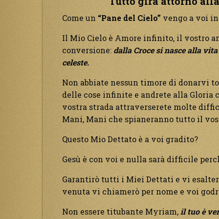
Tutto gira attorno all
Come un
“Pane del Cielo”
vengo a voi in
Il Mio Cielo è Amore infinito, il vostro 
conversione:
dalla Croce si nasce alla vit
celeste.
Non abbiate nessun timore di donarvi to
delle cose infinite e andrete alla Gloria 
vostra strada attraverserete molte diffi
Mani, Mani che spianeranno tutto il vos
Questo Mio Dettato è a voi gradito?
Gesù è con voi e nulla sarà difficile per
Garantirò tutti i Miei Dettati e vi esalt
venuta vi chiamerò per nome e voi godret
Non essere titubante Myriam,
il tuo è ve