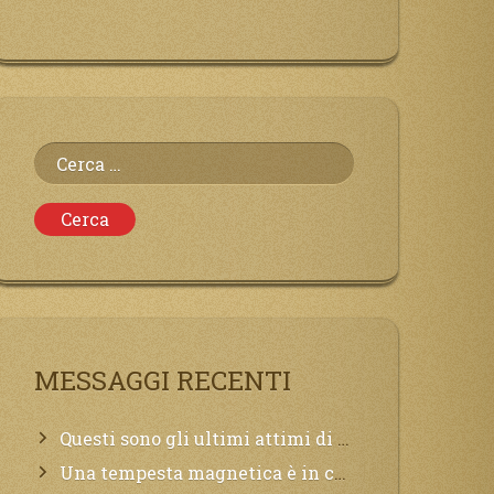
Ricerca
per:
MESSAGGI RECENTI
Questi sono gli ultimi attimi di vita, chi si vuole salvare Mi chiami in suo aiuto.
Una tempesta magnetica è in corso, questa generazione patirà. Il black out non tarderà ad arrivare e tutta la Terra sarà oscurata.