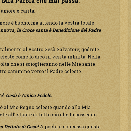
a Mia Parola che mai passa.
 amore e carità.
amore è buono, ma attendo la vostra totale
a nuova, la Croce santa è Benedizione del Padre
talmente al vostro Gesù Salvatore; godrete
celeste come Io dico in verità infinita. Nella
coltà che si scioglieranno nelle Mie sante
tro cammino verso il Padre celeste.
ché
Gesù è Amico Fedele.
erò al Mio Regno celeste quando alla Mia
e all’istante di tutto ciò che Io posseggo.
ro Dettato di Gesù!
A pochi è concessa questa