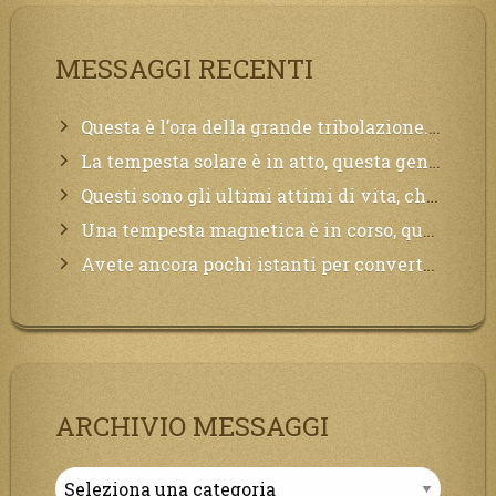
MESSAGGI RECENTI
Questa è l’ora della grande tribolazione. Volgetemi il vostro cuore
La tempesta solare è in atto, questa generazione soffrirà molto, la Terra arderà, l’acqua sarà contaminata, il cibo non sarà più nelle vostre mense.
Questi sono gli ultimi attimi di vita, chi si vuole salvare Mi chiami in suo aiuto.
Una tempesta magnetica è in corso, questa generazione patirà. Il black out non tarderà ad arrivare e tutta la Terra sarà oscurata.
Avete ancora pochi istanti per convertirvi, non perdete tempo, la sciagura arriverà all’improvviso e per chi non si sarà preparato saranno dolori.
ARCHIVIO MESSAGGI
Archivio