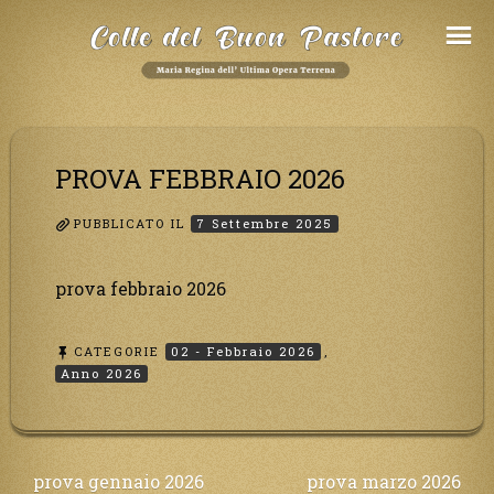
Salta
al
Contenuto
PROVA FEBBRAIO 2026
PUBBLICATO IL
7 Settembre 2025
prova febbraio 2026
CATEGORIE
02 - Febbraio 2026
,
Anno 2026
Navigazione
prova gennaio 2026
prova marzo 2026