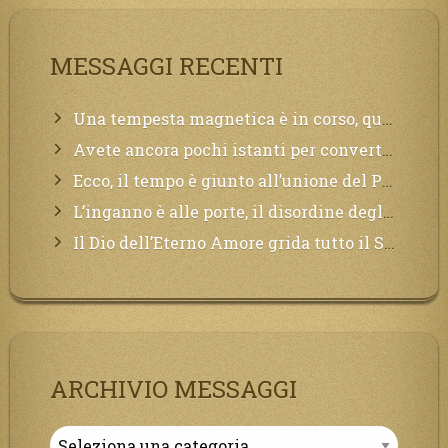
MESSAGGI RECENTI
Una tempesta magnetica è in corso, questa generazione patirà. Il black out non tarderà ad arrivare e tutta la Terra sarà oscurata.
Avete ancora pochi istanti per convertirvi, non perdete tempo, la sciagura arriverà all’improvviso e per chi non si sarà preparato saranno dolori.
Ecco, il tempo è giunto all’unione del Padre con il figlio, non avete che da attendere pochissimo.
L’inganno è alle porte, il disordine degli ordinati urlerà perdono, ma sarà troppo tardi, il tradimento è stato grande!
Il Dio dell’Eterno Amore grida tutto il Suo bene per i Suoi,richiama a Sé i lontani, affinché si pentano e tornino a Lui:
ARCHIVIO MESSAGGI
Archivio