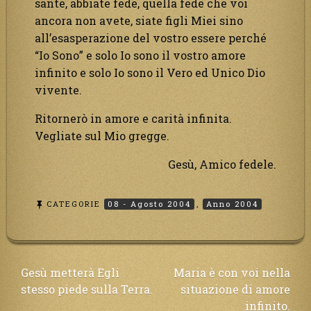
sante, abbiate fede, quella fede che voi
ancora non avete, siate figli Miei sino
all’esasperazione del vostro essere perché
“Io Sono” e solo Io sono il vostro amore
infinito e solo Io sono il Vero ed Unico Dio
vivente.
Ritornerò in amore e carità infinita.
Vegliate sul Mio gregge.
Gesù, Amico fedele.
CATEGORIE
08 - Agosto 2004
,
Anno 2004
Navigazione
Gesù metterà Egli
Maria è con voi nella
stesso piede sulla Terra.
situazione di amore
articoli
infinito.