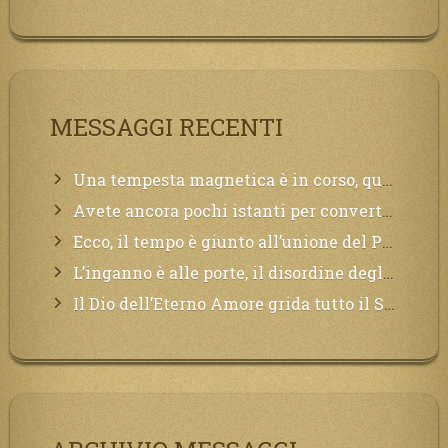
MESSAGGI RECENTI
Una tempesta magnetica è in corso, questa generazione patirà. Il black out non tarderà ad arrivare e tutta la Terra sarà oscurata.
Avete ancora pochi istanti per convertirvi, non perdete tempo, la sciagura arriverà all’improvviso e per chi non si sarà preparato saranno dolori.
Ecco, il tempo è giunto all’unione del Padre con il figlio, non avete che da attendere pochissimo.
L’inganno è alle porte, il disordine degli ordinati urlerà perdono, ma sarà troppo tardi, il tradimento è stato grande!
Il Dio dell’Eterno Amore grida tutto il Suo bene per i Suoi,richiama a Sé i lontani, affinché si pentano e tornino a Lui: