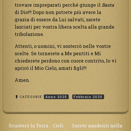
trovare impreparati perché giunge il
Basta
di Dio!!! Dopo non potrete più avere la
grazia di essere da Lui salvati, sarete
lasciati per vostra libera scelta alla grande
tribolazione.
Attenti, o uomini, vi sosterrò nelle vostre
scelte. Se tornerete a Me pentiti e Mi
chiederete perdono con cuore contrito, Io vi
aprirò il Mio Cielo, amati figli!!!
Amen.
CATEGORIE
Anno 2025
,
Febbraio 2025
Navigazione
Scuoterò la Terra… Cieli
Sarete gaudenti nella