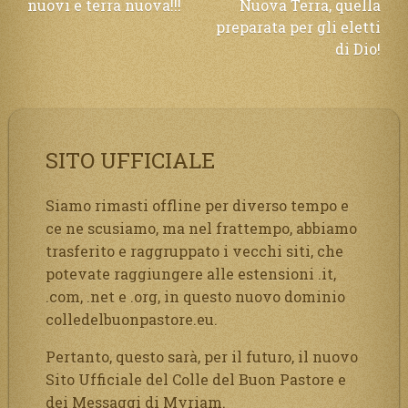
nuovi e terra nuova!!!
Nuova Terra, quella
articoli
preparata per gli eletti
di Dio!
SITO UFFICIALE
Siamo rimasti offline per diverso tempo e
ce ne scusiamo, ma nel frattempo, abbiamo
trasferito e raggruppato i vecchi siti, che
potevate raggiungere alle estensioni .it,
.com, .net e .org, in questo nuovo dominio
colledelbuonpastore.eu.
Pertanto, questo sarà, per il futuro, il nuovo
Sito Ufficiale del Colle del Buon Pastore e
dei Messaggi di Myriam.