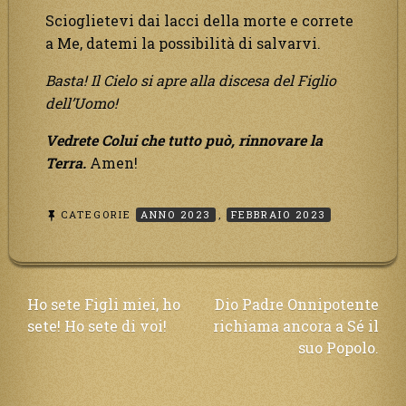
Scioglietevi dai lacci della morte e correte
a Me, datemi la possibilità di salvarvi.
Basta! Il Cielo si apre alla discesa del Figlio
dell’Uomo!
Vedrete
Colui che tutto può, rinnovare la
Terra.
Amen!
CATEGORIE
ANNO 2023
,
FEBBRAIO 2023
Navigazione
Ho sete Figli miei, ho
Dio Padre Onnipotente
sete! Ho sete di voi!
richiama ancora a Sé il
articoli
suo Popolo.