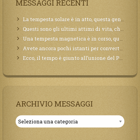
MESSAGGI RECENTI
La tempesta solare è in atto, questa generazione soffrirà molto, la Terra arderà, l’acqua sarà contaminata, il cibo non sarà più nelle vostre mense.
Questi sono gli ultimi attimi di vita, chi si vuole salvare Mi chiami in suo aiuto.
Una tempesta magnetica è in corso, questa generazione patirà. Il black out non tarderà ad arrivare e tutta la Terra sarà oscurata.
Avete ancora pochi istanti per convertirvi, non perdete tempo, la sciagura arriverà all’improvviso e per chi non si sarà preparato saranno dolori.
Ecco, il tempo è giunto all’unione del Padre con il figlio, non avete che da attendere pochissimo.
ARCHIVIO MESSAGGI
Archivio
Messaggi