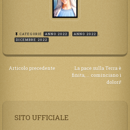
CATEGORIE
ANNO 2022
,
ANNO 2022
,
DICEMBRE 2022
Navigazione
Articolo precedente
La pace sulla Terra è
finita, … cominciano i
articoli
dolori!
SITO UFFICIALE