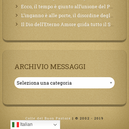
Ecco, il tempo è giunto all’unione del Padre con il figlio, non avete che da attendere pochissimo.
L’inganno è alle porte, il disordine degli ordinati urlerà perdono, ma sarà troppo tardi, il tradimento è stato grande!
Il Dio dell’Eterno Amore grida tutto il Suo bene per i Suoi,richiama a Sé i lontani, affinché si pentano e tornino a Lui:
ARCHIVIO MESSAGGI
Archivio
Messaggi
Colle del Buon Pastore
|
© 2002 - 2019
Italian