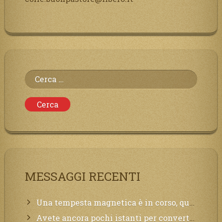
Ricerca
per:
MESSAGGI RECENTI
Una tempesta magnetica è in corso, questa generazione patirà. Il black out non tarderà ad arrivare e tutta la Terra sarà oscurata.
Avete ancora pochi istanti per convertirvi, non perdete tempo, la sciagura arriverà all’improvviso e per chi non si sarà preparato saranno dolori.