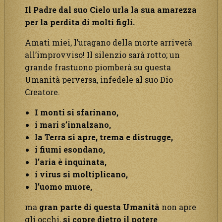
Il Padre dal suo Cielo urla la sua amarezza
per la perdita di molti figli.
Amati miei, l’uragano della morte arriverà
all’improvviso! Il silenzio sarà rotto; un
grande frastuono piomberà su questa
Umanità perversa, infedele al suo Dio
Creatore.
I monti si sfarinano,
i mari s’innalzano,
la Terra si apre, trema e distrugge,
i fiumi esondano,
l’aria è inquinata,
i virus si moltiplicano,
l’uomo muore,
ma
gran parte di questa Umanità
non apre
gli occhi,
si copre dietro il potere