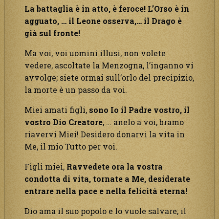
La battaglia è in atto, è feroce! L’Orso è in
agguato, … il Leone osserva,… il Drago è
già sul fronte!
Ma voi, voi uomini illusi, non volete
vedere, ascoltate la Menzogna, l’inganno vi
avvolge; siete ormai sull’orlo del precipizio,
la morte è un passo da voi.
Miei amati figli,
sono Io il Padre vostro, il
vostro Dio Creatore
, … anelo a voi, bramo
riavervi Miei! Desidero donarvi la vita in
Me, il mio Tutto per voi.
Figli miei,
Ravvedete ora la vostra
condotta di vita, tornate a Me, desiderate
entrare nella pace e nella felicità eterna!
Dio ama il suo popolo e lo vuole salvare; il