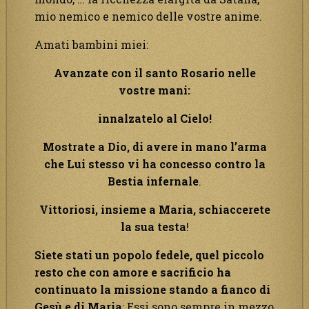
mio nemico e nemico delle vostre anime.
Amati bambini miei:
Avanzate con il santo Rosario nelle
vostre mani:
innalzatelo al Cielo!
Mostrate a Dio, di avere in mano l’arma
che Lui stesso vi ha concesso contro la
Bestia infernale
.
Vittoriosi,
insieme a Maria,
schiaccerete
la sua testa
!
Siete stati un popolo fedele, quel piccolo
resto che con amore e sacrificio ha
continuato la missione stando a fianco di
Gesù e di Maria
: Essi sono sempre in mezzo