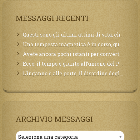
MESSAGGI RECENTI
Questi sono gli ultimi attimi di vita, chi si vuole salvare Mi chiami in suo aiuto.
Una tempesta magnetica è in corso, questa generazione patirà. Il black out non tarderà ad arrivare e tutta la Terra sarà oscurata.
Avete ancora pochi istanti per convertirvi, non perdete tempo, la sciagura arriverà all’improvviso e per chi non si sarà preparato saranno dolori.
Ecco, il tempo è giunto all’unione del Padre con il figlio, non avete che da attendere pochissimo.
L’inganno è alle porte, il disordine degli ordinati urlerà perdono, ma sarà troppo tardi, il tradimento è stato grande!
ARCHIVIO MESSAGGI
Archivio