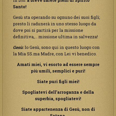
in Dio:
a breve sarete pieni di Spirito
Santo!
Gesù sta operando su ognuno dei suoi figli;
presto li radunerà in uno stesso luogo da
dove poi si partirà per la missione
definitiva,… missione ultima in salvezza!
Gesù:
Io Gesù, sono qui in questo luogo con
la Mia SS.ma Madre, con Lei vi benedico.
Amati miei, vi esorto ad essere sempre
più umili, semplici e puri!
Siate puri figli miei!
Spogliatevi dell’arroganza e della
superbia, spogliatevi!
Siate appartenenza di Gesù, non di
Satana,