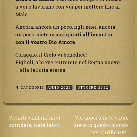
a voi e lavorano con voi per mettere fine al
Male.
Ancora, ancora un poco, figli miei, ancora
un poco:
siete ormai giunti all’incontro
con il vostro Dio Amore
.
Coraggio, il Cielo vi benedice!
Figlioli, a breve entrerete nel Regno nuovo,
… alla felicità eterna!
CATEGORIE
ANNO 2022
,
OTTOBRE 2022
Navigazione
Avanti bambini miei
Voi appartenete a Dio,
sorridete, siate felici…
siete in questo mondo
articoli
per purificarvi.