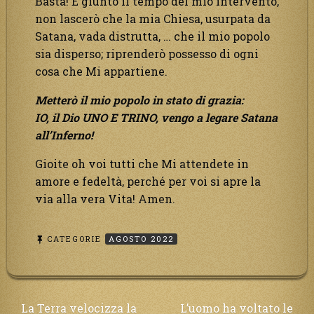
Basta! È giunto il tempo del mio intervento,
non lascerò che la mia Chiesa, usurpata da
Satana, vada distrutta, … che il mio popolo
sia disperso; riprenderò possesso di ogni
cosa che Mi appartiene.
Metterò il mio popolo in stato di grazia:
IO, il Dio UNO E TRINO,
vengo a legare Satana
all’Inferno!
Gioite oh voi tutti che Mi attendete in
amore e fedeltà, perché per voi si apre la
via alla vera Vita! Amen.
CATEGORIE
AGOSTO 2022
Navigazione
La Terra velocizza la
L’uomo ha voltato le