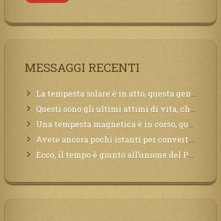
MESSAGGI RECENTI
La tempesta solare è in atto, questa generazione soffrirà molto, la Terra arderà, l’acqua sarà contaminata, il cibo non sarà più nelle vostre mense.
Questi sono gli ultimi attimi di vita, chi si vuole salvare Mi chiami in suo aiuto.
Una tempesta magnetica è in corso, questa generazione patirà. Il black out non tarderà ad arrivare e tutta la Terra sarà oscurata.
Avete ancora pochi istanti per convertirvi, non perdete tempo, la sciagura arriverà all’improvviso e per chi non si sarà preparato saranno dolori.
Ecco, il tempo è giunto all’unione del Padre con il figlio, non avete che da attendere pochissimo.