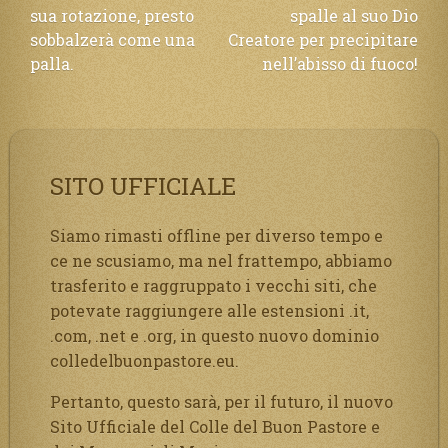
sua rotazione, presto
spalle al suo Dio
articoli
sobbalzerà come una
Creatore per precipitare
palla.
nell’abisso di fuoco!
SITO UFFICIALE
Siamo rimasti offline per diverso tempo e
ce ne scusiamo, ma nel frattempo, abbiamo
trasferito e raggruppato i vecchi siti, che
potevate raggiungere alle estensioni .it,
.com, .net e .org, in questo nuovo dominio
colledelbuonpastore.eu.
Pertanto, questo sarà, per il futuro, il nuovo
Sito Ufficiale del Colle del Buon Pastore e