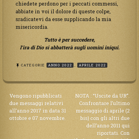
chiedete perdono per i peccati commessi,
abbiate in voi il dolore di queste colpe,
sradicatevi da esse supplicando la mia
misericordia.
Tutto è per succedere,
l’ira di Dio si abbatterà sugli uomini iniqui.
CATEGORIE
ANNO 2022
,
APRILE 2022
Navigazione
Vengono ripubblicati
NOTA : “Uscite da UR”.
due messaggi relativi
Confrontare l’ultimo
articoli
all’anno 2017 in data 31
messaggio di aprile (2
ottobre e 07 novembre.
bis) con gli altri due
dell’anno 2011 qui
riportati. Con