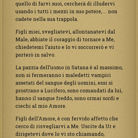
quello di farvi suoi, cercherà di illudervi
usando i tutti i mezzi in suo potere, … non
cadete nella sua trappola.
Figli miei, svegliatevi, allontanatevi dal
Male, abbiate il coraggio di tornare a Me,
chiedetemi l’aiuto e Io vi soccorrerò e vi
porterò in salvo.
La pazzia dell’uomo in Satana è al massimo,
non si fermeranno i maledetti vampiri
assetati del sangue degli uomini, essi si
prostrano a Lucifero, sono comandati da lui,
hanno il sangue freddo, sono ormai sordi e
ciechi al mio Amore.
Figli dell’Amore, è con fervido affetto che
cerco di risvegliarvi a Me. Uscite da Ur e
dirigetevi dove Io vi sto chiamando,