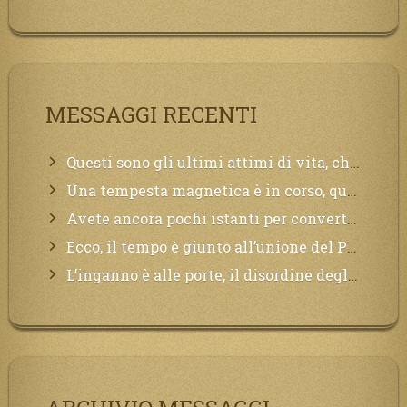
MESSAGGI RECENTI
Questi sono gli ultimi attimi di vita, chi si vuole salvare Mi chiami in suo aiuto.
Una tempesta magnetica è in corso, questa generazione patirà. Il black out non tarderà ad arrivare e tutta la Terra sarà oscurata.
Avete ancora pochi istanti per convertirvi, non perdete tempo, la sciagura arriverà all’improvviso e per chi non si sarà preparato saranno dolori.
Ecco, il tempo è giunto all’unione del Padre con il figlio, non avete che da attendere pochissimo.
L’inganno è alle porte, il disordine degli ordinati urlerà perdono, ma sarà troppo tardi, il tradimento è stato grande!