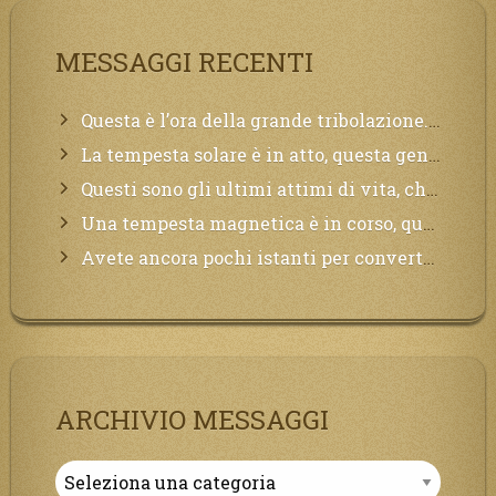
MESSAGGI RECENTI
Questa è l’ora della grande tribolazione. Volgetemi il vostro cuore
La tempesta solare è in atto, questa generazione soffrirà molto, la Terra arderà, l’acqua sarà contaminata, il cibo non sarà più nelle vostre mense.
Questi sono gli ultimi attimi di vita, chi si vuole salvare Mi chiami in suo aiuto.
Una tempesta magnetica è in corso, questa generazione patirà. Il black out non tarderà ad arrivare e tutta la Terra sarà oscurata.
Avete ancora pochi istanti per convertirvi, non perdete tempo, la sciagura arriverà all’improvviso e per chi non si sarà preparato saranno dolori.
ARCHIVIO MESSAGGI
Archivio