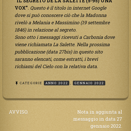
“IL SEGRETO DE LA SALETTE (5-95) UNA
VOX”
. Questo è il titolo in internet Google
dove si può conoscere ciò che la Madonna
rivelò a Melania e Massimino (19 settembre
1846) in relazione al segreto.
Sono otto i messaggi ricevuti a Carbonia dove
viene richiamata La Salette. Nella prossima
pubblicazione (data 27bis) in questo sito
saranno elencati, come estratti, i brevi
richiami del Cielo con la relativa data.
CATEGORIE
ANNO 2022
,
GENNAIO 2022
Navigazione
AVVISO.
Nota in aggiunta al
messaggio in data 27
articoli
gennaio 2022.