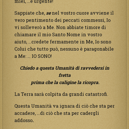
miei, …è urgente!
Sappiate che,
se
nel vostro cuore avviene il
vero pentimento dei peccati commessi, Io
vi solleverò a Me. Non abbiate timore di
chiamare il mio Santo Nome in vostro
aiuto, …credete fermamente in Me, Io sono
Colui che tutto può, nessuno è paragonabile
a Me: … IO SONO!
Chiedo a questa Umanità di ravvedersi in
fretta
prima che la caligine la ricopra.
La Terra sarà colpita da grandi catastrofi.
Questa Umanità va ignara di ciò che sta per
accadere, …di ciò che sta per cadergli
addosso
.