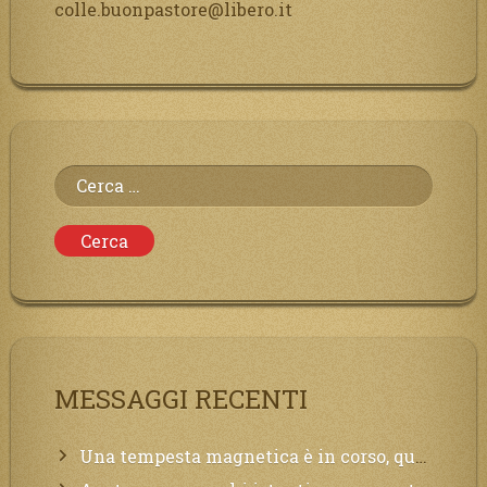
colle.buonpastore@libero.it
Ricerca
per:
MESSAGGI RECENTI
Una tempesta magnetica è in corso, questa generazione patirà. Il black out non tarderà ad arrivare e tutta la Terra sarà oscurata.