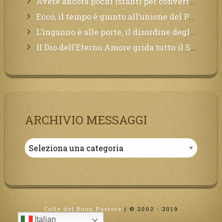
Avete ancora pochi istanti per convertirvi, non perdete tempo, la sciagura arriverà all’improvviso e per chi non si sarà preparato saranno dolori.
Ecco, il tempo è giunto all’unione del Padre con il figlio, non avete che da attendere pochissimo.
L’inganno è alle porte, il disordine degli ordinati urlerà perdono, ma sarà troppo tardi, il tradimento è stato grande!
Il Dio dell’Eterno Amore grida tutto il Suo bene per i Suoi,richiama a Sé i lontani, affinché si pentano e tornino a Lui:
ARCHIVIO MESSAGGI
Archivio
Messaggi
Colle del Buon Pastore
|
© 2002 - 2019
Italian