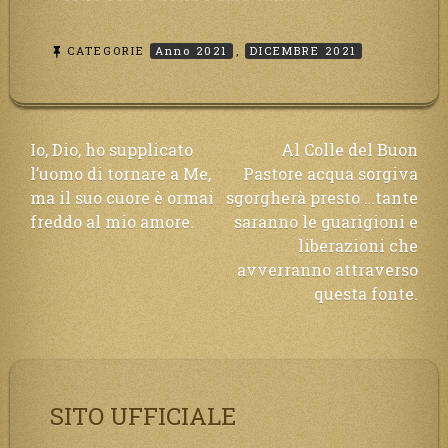
CATEGORIE
Anno 2021
,
DICEMBRE 2021
Navigazione
Io, Dio, ho supplicato
Al Colle del Buon
l’uomo di tornare a Me,
Pastore acqua sorgiva
articoli
ma il suo cuore è ormai
sgorgherà presto …tante
freddo al mio amore.
saranno le guarigioni e
liberazioni che
avverranno attraverso
questa fonte.
SITO UFFICIALE