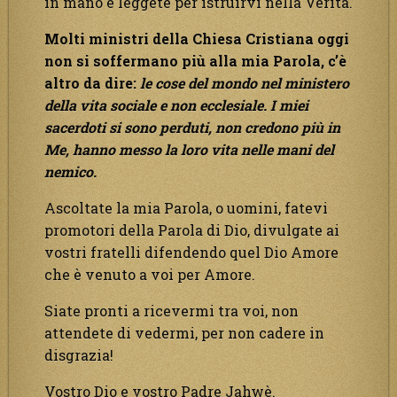
in mano e leggete per istruirvi nella Verità.
Molti ministri della Chiesa Cristiana oggi
non si soffermano più alla mia Parola, c’è
altro da dire:
le cose del mondo nel ministero
della vita sociale e non ecclesiale. I miei
sacerdoti si sono perduti, non credono più in
Me, hanno messo la loro vita nelle mani del
nemico.
Ascoltate la mia Parola, o uomini, fatevi
promotori della Parola di Dio, divulgate ai
vostri fratelli difendendo quel Dio Amore
che è venuto a voi per Amore.
Siate pronti a ricevermi tra voi, non
attendete di vedermi, per non cadere in
disgrazia!
Vostro Dio e vostro Padre Jahwè.