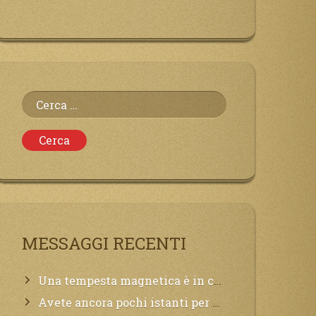
Ricerca
per:
MESSAGGI RECENTI
Una tempesta magnetica è in corso, questa generazione patirà. Il black out non tarderà ad arrivare e tutta la Terra sarà oscurata.
Avete ancora pochi istanti per convertirvi, non perdete tempo, la sciagura arriverà all’improvviso e per chi non si sarà preparato saranno dolori.