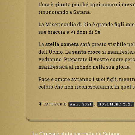
L’ora è giunta perché ogni uomo si ravved
rinunciando a Satana.
La Misericordia di Dio è grande figli mie
sue braccia e vi doni di Sé.
La
stella cometa
sarà presto visibile nel 
dell’Uomo. La
santa croce
si manifesterà
vedranno! Preparate il vostro cuore per
manifesterà al mondo nella sua gloria.
Pace e amore avranno i suoi figli, mentre
coloro che non riconosceranno, in quel 
CATEGORIE
Anno 2021
,
NOVEMBRE 2021
La Chiesa è stata usurpata da Satana.