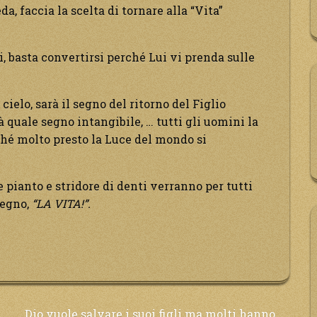
a, faccia la scelta di tornare alla “Vita”
i, basta convertirsi perché Lui vi prenda sulle
cielo, sarà il segno del ritorno del Figlio
 quale segno intangibile, … tutti gli uomini la
ché molto presto la Luce del mondo si
 pianto e stridore di denti verranno per tutti
segno,
“LA VITA!”.
Dio vuole salvare i suoi figli ma molti hanno