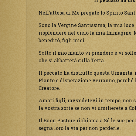
Il peccato ha di
Nell’attesa di Me pregate lo Spirito Sant
Sono la Vergine Santissima, la mia luce 
risplendere nel cielo la mia Immagine, M
benedirò, figli miei.
Sotto il mio manto vi prenderò e vi solle
che si abbatterà sulla Terra.
Il peccato ha distrutto questa Umanità, 
Pianto e disperazione verranno, perché i
Creatore.
Amati figli, ravvedetevi in tempo, non si
la vostra sorte se non vi umilierete a Col
Il Buon Pastore richiama a Sé le sue peco
segna loro la via per non perderle.