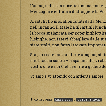
L’uomo, nella sua miseria umana non vigi
Menzogna è entrata a distruggere la Ver
Alzati figlio mio, allontanati dalla Men
nell’inganno, il Male ha gli artigli lunghi 
la bocca spalancata per poter inghiottire 
lusinghe, non fatevi abbagliare dalle sue 
siate stolti, non fatevi trovare imprepar
Sta per scatenarsi un forte uragano, state
mie braccia sono a voi spalancate, vi ab
vostro che è nei Cieli, venite a godere d
Vi amo e vi attendo con ardente amore.
CATEGORIE
Anno 2021
,
OTTOBRE 2021