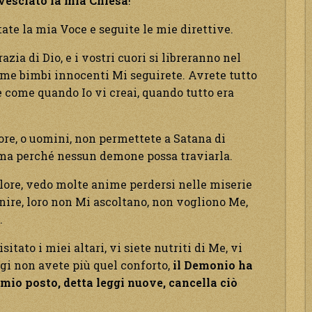
vesciato la mia Chiesa
!
ltate la mia Voce e seguite le mie direttive.
azia di Dio, e i vostri cuori si libreranno nel
ome bimbi innocenti Mi seguirete. Avrete tutto
e come quando Io vi creai, quando tutto era
ore, o uomini, non permettete a Satana di
nima perché nessun demone possa traviarla.
dolore, vedo molte anime perdersi nelle miserie
nire, loro non Mi ascoltano, non vogliono Me,
.
itato i miei altari, vi siete nutriti di Me, vi
gi non avete più quel conforto,
il Demonio ha
 mio posto, detta leggi nuove, cancella ciò