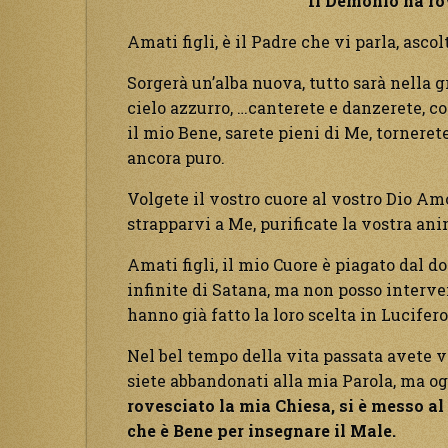
Il Demonio ha ro
Amati figli, è il Padre che vi parla, asco
Sorgerà un’alba nuova, tutto sarà nella gr
cielo azzurro, …canterete e danzerete, c
il mio Bene, sarete pieni di Me, torneret
ancora puro.
Volgete il vostro cuore al vostro Dio Am
strapparvi a Me, purificate la vostra a
Amati figli, il mio Cuore è piagato dal 
infinite di Satana, ma non posso interve
hanno già fatto la loro scelta in Lucifero
Nel bel tempo della vita passata avete vis
siete abbandonati alla mia Parola, ma og
rovesciato la mia Chiesa, si è messo al
che è Bene per insegnare il Male.