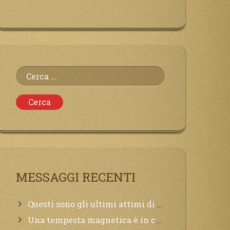
Ricerca
per:
MESSAGGI RECENTI
Questi sono gli ultimi attimi di vita, chi si vuole salvare Mi chiami in suo aiuto.
Una tempesta magnetica è in corso, questa generazione patirà. Il black out non tarderà ad arrivare e tutta la Terra sarà oscurata.