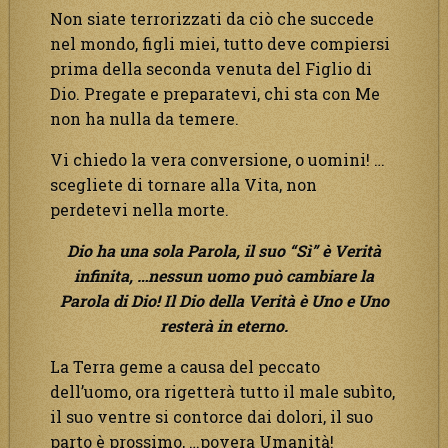
Non siate terrorizzati da ciò che succede
nel mondo, figli miei, tutto deve compiersi
prima della seconda venuta del Figlio di
Dio. Pregate e preparatevi, chi sta con Me
non ha nulla da temere.
Vi chiedo la vera conversione, o uomini! …
scegliete di tornare alla Vita, non
perdetevi nella morte.
Dio ha una sola Parola, il suo “Sì” è Verità
infinita,
…nessun uomo può cambiare la
Parola di Dio! Il Dio della Verità è Uno e Uno
resterà in eterno.
La Terra geme a causa del peccato
dell’uomo, ora rigetterà tutto il male subìto,
il suo ventre si contorce dai dolori, il suo
parto è prossimo, …povera Umanità!