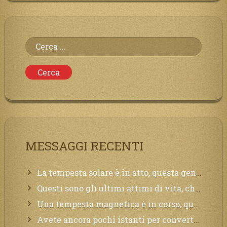
Ricerca
per:
MESSAGGI RECENTI
La tempesta solare è in atto, questa generazione soffrirà molto, la Terra arderà, l’acqua sarà contaminata, il cibo non sarà più nelle vostre mense.
Questi sono gli ultimi attimi di vita, chi si vuole salvare Mi chiami in suo aiuto.
Una tempesta magnetica è in corso, questa generazione patirà. Il black out non tarderà ad arrivare e tutta la Terra sarà oscurata.
Avete ancora pochi istanti per convertirvi, non perdete tempo, la sciagura arriverà all’improvviso e per chi non si sarà preparato saranno dolori.