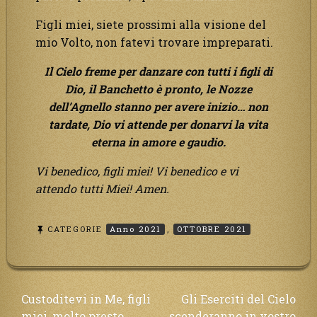
Figli miei, siete prossimi alla visione del
mio Volto, non fatevi trovare impreparati.
Il Cielo freme per danzare con tutti i figli di
Dio, il Banchetto è pronto, le Nozze
dell’Agnello stanno per avere inizio… non
tardate, Dio vi attende per donarvi la vita
eterna in amore e gaudio.
Vi benedico, figli miei! Vi benedico e vi
attendo tutti Miei! Amen.
CATEGORIE
Anno 2021
,
OTTOBRE 2021
Navigazione
Custoditevi in Me, figli
Gli Eserciti del Cielo
miei, molto presto
scenderanno in vostro