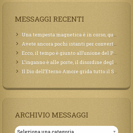
MESSAGGI RECENTI
Una tempesta magnetica è in corso, questa generazione patirà. Il black out non tarderà ad arrivare e tutta la Terra sarà oscurata.
Avete ancora pochi istanti per convertirvi, non perdete tempo, la sciagura arriverà all’improvviso e per chi non si sarà preparato saranno dolori.
Ecco, il tempo è giunto all’unione del Padre con il figlio, non avete che da attendere pochissimo.
L’inganno è alle porte, il disordine degli ordinati urlerà perdono, ma sarà troppo tardi, il tradimento è stato grande!
Il Dio dell’Eterno Amore grida tutto il Suo bene per i Suoi,richiama a Sé i lontani, affinché si pentano e tornino a Lui:
ARCHIVIO MESSAGGI
Archivio