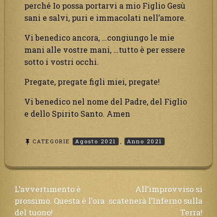
perché Io possa portarvi a mio Figlio Gesù
sani e salvi, puri e immacolati nell’amore.
Vi benedico ancora, …congiungo le mie
mani alle vostre mani, …tutto è per essere
sotto i vostri occhi.
Pregate, pregate figli miei, pregate!
Vi benedico nel nome del Padre, del Figlio
e dello Spirito Santo. Amen
CATEGORIE
Agosto 2021
,
Anno 2021
Navigazione
L’avvertimento è
All’improvviso si
prossimo. Questa è l’ora
scatenerà l’Inferno sulla
articoli
del tuono!
Terra!