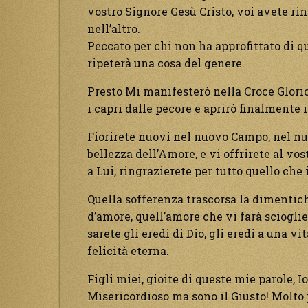
vostro Signore Gesù Cristo, voi avete ri
nell’altro.
Peccato per chi non ha approfittato di 
ripeterà una cosa del genere.
Presto Mi manifesterò nella Croce Glorios
i capri dalle pecore e aprirò finalmente
Fiorirete nuovi nel nuovo Campo, nel nuo
bellezza dell’Amore, e vi offrirete al vos
a Lui, ringrazierete per tutto quello che 
Quella sofferenza trascorsa la dimentich
d’amore, quell’amore che vi farà scioglie
sarete gli eredi di Dio, gli eredi a una vi
felicità eterna.
Figli miei, gioite di queste mie parole, Io
Misericordioso ma sono il Giusto! Molto 