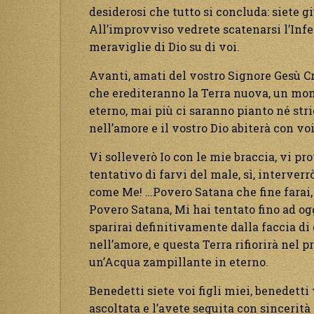
desiderosi che tutto si concluda: siete g
All’improvviso vedrete scatenarsi l’Infe
meraviglie di Dio su di voi.
Avanti, amati del vostro Signore Gesù Cri
che erediteranno la Terra nuova, un mond
eterno, mai più ci saranno pianto né stri
nell’amore e il vostro Dio abiterà con voi
Vi solleverò Io con le mie braccia, vi pr
tentativo di farvi del male, sì, interverrò
come Me! …Povero Satana che fine farai, 
Povero Satana, Mi hai tentato fino ad o
sparirai definitivamente dalla faccia di
nell’amore, e questa Terra rifiorirà nel 
un’Acqua zampillante in eterno.
Benedetti siete voi figli miei, benedetti 
ascoltata e l’avete seguita con sincerità