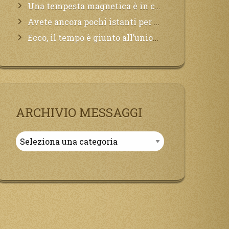
Una tempesta magnetica è in corso, questa generazione patirà. Il black out non tarderà ad arrivare e tutta la Terra sarà oscurata.
Avete ancora pochi istanti per convertirvi, non perdete tempo, la sciagura arriverà all’improvviso e per chi non si sarà preparato saranno dolori.
Ecco, il tempo è giunto all’unione del Padre con il figlio, non avete che da attendere pochissimo.
ARCHIVIO MESSAGGI
Archivio
Messaggi