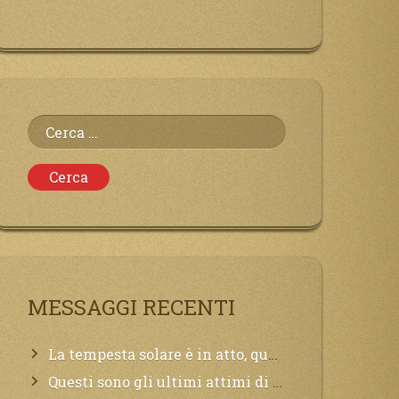
Ricerca
per:
MESSAGGI RECENTI
La tempesta solare è in atto, questa generazione soffrirà molto, la Terra arderà, l’acqua sarà contaminata, il cibo non sarà più nelle vostre mense.
Questi sono gli ultimi attimi di vita, chi si vuole salvare Mi chiami in suo aiuto.