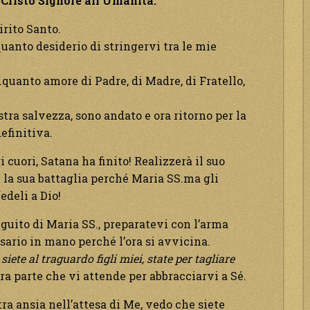
Cristo Signore all’Umanità.
irito Santo.
uanto desiderio di stringervi tra le mie
quanto amore di Padre, di Madre, di Fratello,
stra salvezza, sono andato e ora ritorno per la
definitiva.
 cuori, Satana ha finito! Realizzerà il suo
la sua battaglia perché Maria SS.ma gli
fedeli a Dio!
seguito di Maria SS., preparatevi con l’arma
osario in mano perché l’ora si avvicina.
siete al traguardo figli miei, state per tagliare
tra parte che vi attende per abbracciarvi a Sé.
a ansia nell’attesa di Me, vedo che siete