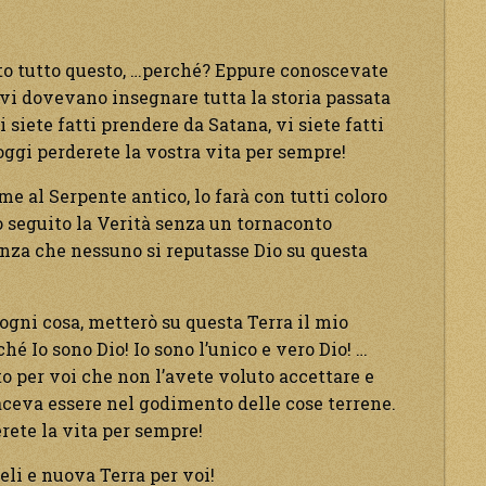
uto tutto questo, …perché? Eppure conoscevate
o vi dovevano insegnare tutta la storia passata
 siete fatti prendere da Satana, vi siete fatti
ggi perderete la vostra vita per sempre!
e al Serpente antico, lo farà con tutti coloro
o seguito la Verità senza un tornaconto
enza che nessuno si reputasse Dio su questa
gni cosa, metterò su questa Terra il mio
hé Io sono Dio! Io sono l’unico e vero Dio! …
ato per voi che non l’avete voluto accettare e
aceva essere nel godimento delle cose terrene.
rete la vita per sempre!
eli e nuova Terra per voi!