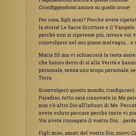
Crocifiggendomi ancora su quella croce!
Per cosa, figli miei? Perché avete ripet
la storia! Le Sacre Scritture e il Vangel
perché non si ripetesse più, invece voi vi
coinvolgere nel suo piano malvagio, …e o
Maria SS.ma vi schiaccerà la testa assiem
che hanno detto di sì alla Verità e hann
personale, senza uno scopo personale, s
Terra.
Sconvolgerò questo mondo, trasfigurerò o
Paradiso, tutto sarà rinnovato in Me perc
non c’è altro Dio all’infuori di Me. Pecc
avete voluto peccare perché tanto vi pi
Voi avete rinnegato il vostro Dio, …perde
Figli miei, amati del vostro Dio, nuovi Ci