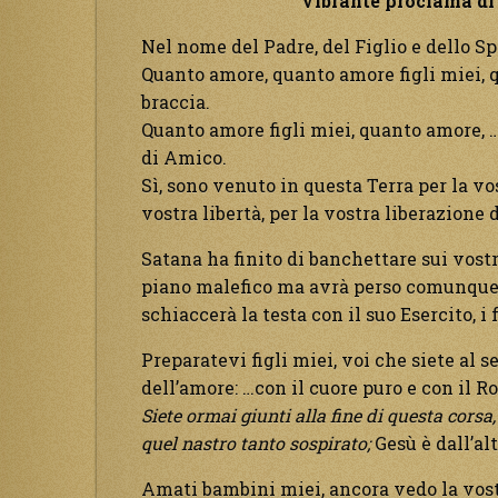
Vibrante proclama di 
Nel nome del Padre, del Figlio e dello Sp
Quanto amore, quanto amore figli miei, q
braccia.
Quanto amore figli miei, quanto amore, …
di Amico.
Sì, sono venuto in questa Terra per la vo
vostra libertà, per la vostra liberazione 
Satana ha finito di banchettare sui vostri
piano malefico ma avrà perso comunque 
schiaccerà la testa con il suo Esercito, i 
Preparatevi figli miei, voi che siete al 
dell’amore: …con il cuore puro e con il R
Siete ormai giunti alla fine di questa corsa, 
quel nastro tanto sospirato;
Gesù è dall’al
Amati bambini miei, ancora vedo la vostr