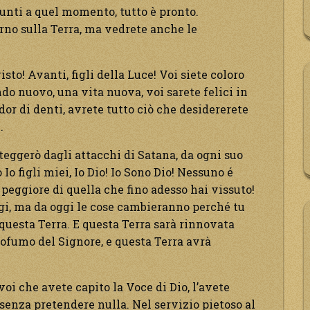
iunti a quel momento, tutto è pronto.
rno sulla Terra, ma vedrete anche le
sto! Avanti, figli della Luce! Voi siete coloro
o nuovo, una vita nuova, voi sarete felici in
dor di denti, avrete tutto ciò che desidererete
.
oteggerò dagli attacchi di Satana, da ogni suo
 Io figli miei, Io Dio! Io Sono Dio! Nessuno é
peggiore di quella che fino adesso hai vissuto!
ggi, ma da oggi le cose cambieranno perché tu
 questa Terra. E questa Terra sarà rinnovata
profumo del Signore, e questa Terra avrà
voi che avete capito la Voce di Dio, l’avete
 senza pretendere nulla. Nel servizio pietoso al