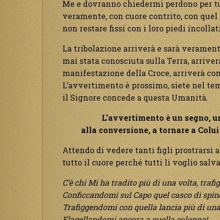
Me e dovranno chiedermi perdono per tu
veramente, con cuore contrito, con que
non restare fissi con i loro piedi incollat
La tribolazione arriverà e sarà veramen
mai stata conosciuta sulla Terra, arriver
manifestazione della Croce, arriverà co
L’avvertimento è prossimo, siete nel tem
il Signore concede a questa Umanità.
L’avvertimento è un segno, u
alla conversione, a tornare a Colui 
Attendo di vedere tanti figli prostrarsi
tutto il cuore perché tutti li voglio salv
C’è chi Mi ha tradito più di una volta, traf
Conficcandomi sul Capo quel casco di spin
Trafiggendomi con quella lancia più di una
Flagellandomi ancora a quella colonna!