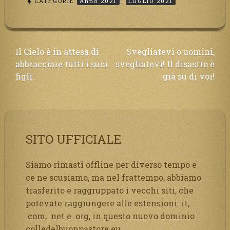
CATEGORIE
Anno 2021
,
LUGLIO 2021
Navigazione
Il Cielo è in attesa di
Svegliatevi o uomini,
abbracciare tutti i suoi
svegliatevi! Il disastro è
articoli
figli.
già su di voi!
SITO UFFICIALE
Siamo rimasti offline per diverso tempo e
ce ne scusiamo, ma nel frattempo, abbiamo
trasferito e raggruppato i vecchi siti, che
potevate raggiungere alle estensioni .it,
.com, .net e .org, in questo nuovo dominio
colledelbuonpastore.eu.