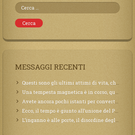
Ricerca
per:
MESSAGGI RECENTI
Questi sono gli ultimi attimi di vita, chi si vuole salvare Mi chiami in suo aiuto.
Una tempesta magnetica è in corso, questa generazione patirà. Il black out non tarderà ad arrivare e tutta la Terra sarà oscurata.
Avete ancora pochi istanti per convertirvi, non perdete tempo, la sciagura arriverà all’improvviso e per chi non si sarà preparato saranno dolori.
Ecco, il tempo è giunto all’unione del Padre con il figlio, non avete che da attendere pochissimo.
L’inganno è alle porte, il disordine degli ordinati urlerà perdono, ma sarà troppo tardi, il tradimento è stato grande!