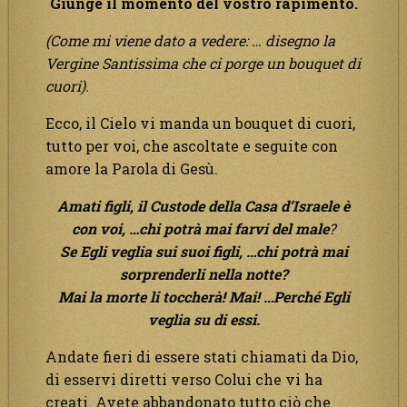
Giunge il momento del vostro rapimento.
(Come mi viene dato a vedere: … disegno la
Vergine Santissima che ci porge un bouquet di
cuori).
Ecco, il Cielo vi manda un bouquet di cuori,
tutto per voi, che ascoltate e seguite con
amore la Parola di Gesù.
Amati figli, il Custode della Casa d’Israele è
con voi, …chi potrà mai farvi del male
?
Se Egli veglia sui suoi figli, …chi potrà mai
sorprenderli nella notte?
Mai la morte li toccherà! Mai! …Perché Egli
veglia su di essi.
Andate fieri di essere stati chiamati da Dio,
di esservi diretti verso Colui che vi ha
creati. Avete abbandonato tutto ciò che