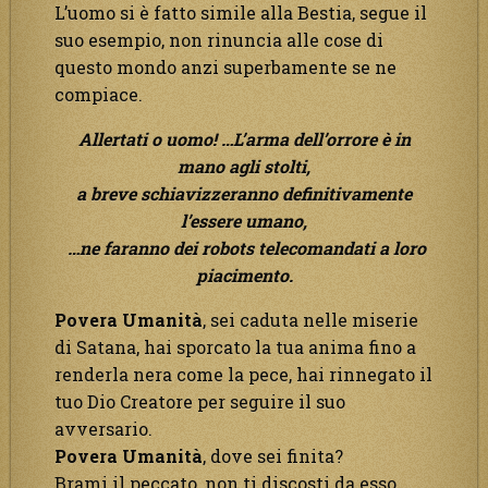
L’uomo si è fatto simile alla Bestia, segue il
suo esempio, non rinuncia alle cose di
questo mondo anzi superbamente se ne
compiace.
Allertati o uomo! …L’arma dell’orrore è in
mano agli stolti,
a breve schiavizzeranno definitivamente
l’essere umano,
…ne faranno dei robots telecomandati a loro
piacimento.
Povera
Umanità
, sei caduta nelle miserie
di Satana, hai sporcato la tua anima fino a
renderla nera come la pece, hai rinnegato il
tuo Dio Creatore per seguire il suo
avversario.
Povera
Umanità
, dove sei finita?
Brami il peccato, non ti discosti da esso,