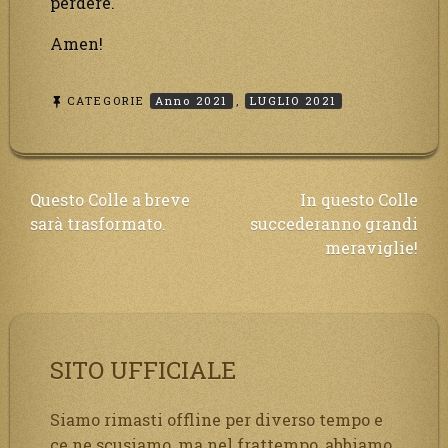
perdere.
Amen!
CATEGORIE
Anno 2021
,
LUGLIO 2021
Navigazione
Questo Colle a breve
In questo Colle
sarà trasformato.
succederanno grandi
articoli
meraviglie!
SITO UFFICIALE
Siamo rimasti offline per diverso tempo e
ce ne scusiamo, ma nel frattempo, abbiamo