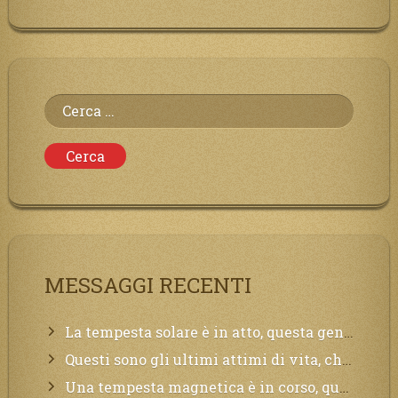
Ricerca
per:
MESSAGGI RECENTI
La tempesta solare è in atto, questa generazione soffrirà molto, la Terra arderà, l’acqua sarà contaminata, il cibo non sarà più nelle vostre mense.
Questi sono gli ultimi attimi di vita, chi si vuole salvare Mi chiami in suo aiuto.
Una tempesta magnetica è in corso, questa generazione patirà. Il black out non tarderà ad arrivare e tutta la Terra sarà oscurata.