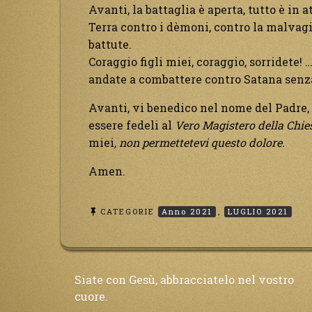
Avanti, la battaglia è aperta, tutto è in 
Terra contro i dèmoni, contro la malvag
battute.
Coraggio figli miei, coraggio, sorridete! 
andate a combattere contro Satana senz
Avanti, vi benedico nel nome del Padre, d
essere fedeli al
Vero Magistero della Chie
miei
, non permettetevi questo dolore.
Amen.
CATEGORIE
Anno 2021
,
LUGLIO 2021
Navigazione
Siate con Gesù, abbracciatelo nel vostro
cuore.