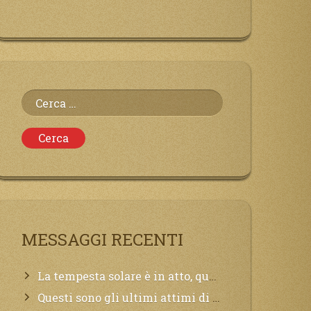
Ricerca
per:
MESSAGGI RECENTI
La tempesta solare è in atto, questa generazione soffrirà molto, la Terra arderà, l’acqua sarà contaminata, il cibo non sarà più nelle vostre mense.
Questi sono gli ultimi attimi di vita, chi si vuole salvare Mi chiami in suo aiuto.