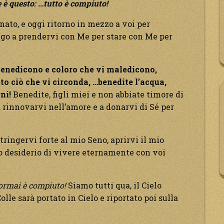
e è questo: …tutto è compiuto!
nato, e oggi ritorno in mezzo a voi per
vengo a prendervi con Me per stare con Me per
i benedicono e coloro che vi maledicono,
o ciò che vi circonda, …benedite l’acqua,
rni!
Benedite, figli miei e non abbiate timore di
 rinnovarvi nell’amore e a donarvi di Sé per
stringervi forte al mio Seno, aprirvi il mio
to desiderio di vivere eternamente con voi
 ormai è compiuto!
Siamo tutti qua, il Cielo
lle sarà portato in Cielo e riportato poi sulla