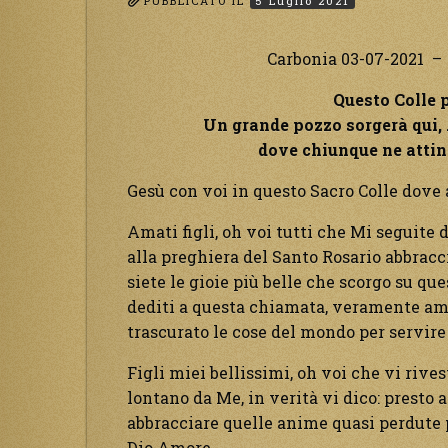
PUBBLICATO IL
5 Luglio 2021
Carbonia 03-07-2021 –
Questo Colle p
Un grande pozzo sorgerà qui, …
dove chiunque ne attin
Gesù con voi in questo Sacro Colle dove 
Amati figli, oh voi tutti che Mi seguite d
alla preghiera del Santo Rosario abbraccia
siete le gioie più belle che scorgo su qu
dediti a questa chiamata, veramente amo
trascurato le cose del mondo per servire
Figli miei bellissimi, oh voi che vi rives
lontano da Me, in verità vi dico: presto
abbracciare quelle anime quasi perdute pe
Dio Amore.