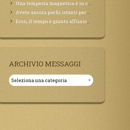
Una tempesta magnetica è in corso, questa generazione patirà. Il black out non tarderà ad arrivare e tutta la Terra sarà oscurata.
Avete ancora pochi istanti per convertirvi, non perdete tempo, la sciagura arriverà all’improvviso e per chi non si sarà preparato saranno dolori.
Ecco, il tempo è giunto all’unione del Padre con il figlio, non avete che da attendere pochissimo.
ARCHIVIO MESSAGGI
Archivio
Messaggi