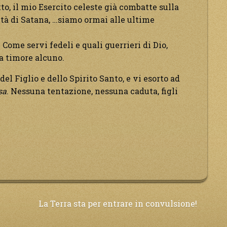
atto, il mio Esercito celeste già combatte sulla
ità di Satana, …siamo ormai alle ultime
… Come servi fedeli e quali guerrieri di Dio,
a timore alcuno.
el Figlio e dello Spirito Santo, e vi esorto ad
sa
. Nessuna tentazione, nessuna caduta, figli
La Terra sta per entrare in convulsione!