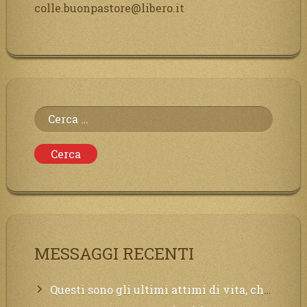
colle.buonpastore@libero.it
Ricerca
per:
MESSAGGI RECENTI
Questi sono gli ultimi attimi di vita, chi si vuole salvare Mi chiami in suo aiuto.