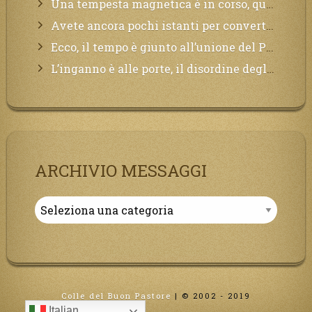
Una tempesta magnetica è in corso, questa generazione patirà. Il black out non tarderà ad arrivare e tutta la Terra sarà oscurata.
Avete ancora pochi istanti per convertirvi, non perdete tempo, la sciagura arriverà all’improvviso e per chi non si sarà preparato saranno dolori.
Ecco, il tempo è giunto all’unione del Padre con il figlio, non avete che da attendere pochissimo.
L’inganno è alle porte, il disordine degli ordinati urlerà perdono, ma sarà troppo tardi, il tradimento è stato grande!
ARCHIVIO MESSAGGI
Archivio
Messaggi
Colle del Buon Pastore
|
© 2002 - 2019
Italian