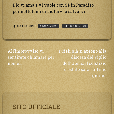
Dio vi ama e vi vuole con Sé in Paradiso,
permettetemi di aiutarvi a salvarvi.
CATEGORIE
Anno 2021
,
GIUGNO 2021
Navigazione
All’improvviso vi
I Cieli già si aprono alla
sentirete chiamare per
discesa del Figlio
articoli
nome…
dell’Uomo, il solstizio
d’estate sarà l’ultimo
giorno!
SITO UFFICIALE