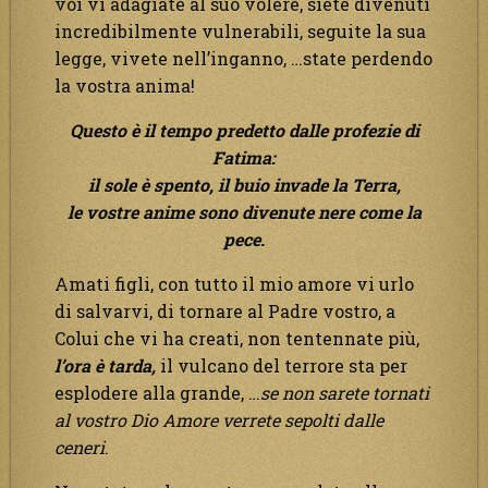
voi vi adagiate al suo volere, siete divenuti
incredibilmente vulnerabili, seguite la sua
legge, vivete nell’inganno, …state perdendo
la vostra anima!
Questo è il tempo predetto dalle profezie di
Fatima:
il sole è spento, il buio invade la Terra,
le vostre anime sono divenute nere come la
pece.
Amati figli, con tutto il mio amore vi urlo
di salvarvi, di tornare al Padre vostro, a
Colui che vi ha creati, non tentennate più,
l’ora è tarda,
il vulcano del terrore sta per
esplodere alla grande, …
se non sarete tornati
al vostro Dio Amore verrete sepolti dalle
ceneri
.