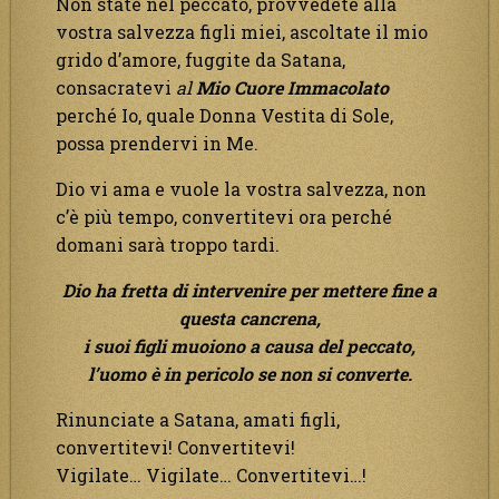
Non state nel peccato, provvedete alla
vostra salvezza figli miei, ascoltate il mio
grido d’amore, fuggite da Satana,
consacratevi
al
Mio Cuore Immacolato
perché Io, quale Donna Vestita di Sole,
possa prendervi in Me.
Dio vi ama e vuole la vostra salvezza, non
c’è più tempo, convertitevi ora perché
domani sarà troppo tardi.
Dio ha fretta di intervenire per mettere fine a
questa cancrena,
i suoi figli muoiono a causa del peccato,
l’uomo è in pericolo se non si converte.
Rinunciate a Satana, amati figli,
convertitevi! Convertitevi!
Vigilate… Vigilate… Convertitevi…!