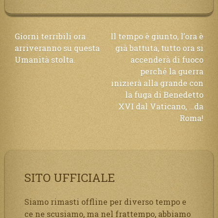
Navigazione
Giorni terribili ora
Il tempo è giunto, l’ora è
arriveranno su questa
già battuta, tutto ora si
articoli
Umanità stolta.
accenderà di fuoco
perché la guerra
inizierà alla grande con
la fuga di Benedetto
XVI dal Vaticano, …da
Roma!
SITO UFFICIALE
Siamo rimasti offline per diverso tempo e
ce ne scusiamo, ma nel frattempo, abbiamo