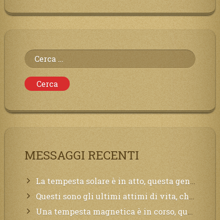
Ricerca
per:
MESSAGGI RECENTI
La tempesta solare è in atto, questa generazione soffrirà molto, la Terra arderà, l’acqua sarà contaminata, il cibo non sarà più nelle vostre mense.
Questi sono gli ultimi attimi di vita, chi si vuole salvare Mi chiami in suo aiuto.
Una tempesta magnetica è in corso, questa generazione patirà. Il black out non tarderà ad arrivare e tutta la Terra sarà oscurata.