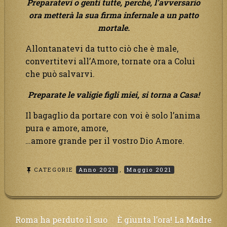
Preparatevi o genti tutte, perché, l’avversario
ora metterà la sua firma infernale a un patto
mortale.
Allontanatevi da tutto ciò che è male,
convertitevi all’Amore, tornate ora a Colui
che può salvarvi.
Preparate le valigie figli miei, si torna a Casa!
Il bagaglio da portare con voi è solo l’anima
pura e amore, amore,
…amore grande per il vostro Dio Amore.
CATEGORIE
Anno 2021
,
Maggio 2021
Navigazione
Roma ha perduto il suo
È giunta l’ora! La Madre