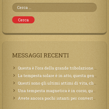
Ricerca
per:
MESSAGGI RECENTI
Questa è l’ora della grande tribolazione. Volgetemi il vostro cuore
La tempesta solare è in atto, questa generazione soffrirà molto, la Terra arderà, l’acqua sarà contaminata, il cibo non sarà più nelle vostre mense.
Questi sono gli ultimi attimi di vita, chi si vuole salvare Mi chiami in suo aiuto.
Una tempesta magnetica è in corso, questa generazione patirà. Il black out non tarderà ad arrivare e tutta la Terra sarà oscurata.
Avete ancora pochi istanti per convertirvi, non perdete tempo, la sciagura arriverà all’improvviso e per chi non si sarà preparato saranno dolori.