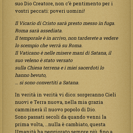
suo Dio Creatore, non c’è pentimento per i
vostri peccati: poveri uomini!
Il Vicario di Cristo sarà presto messo in fuga.
Roma sarà assediata.
Il temporale è in arrivo, non tarderete a vedere
lo scempio che verrà su Roma.
Il Vaticano è nelle misere mani di Satana, il
suo veleno è stato versato
sulla Chiesa terrena e i miei sacerdoti lo
hanno bevuto,
… si sono convertiti a Satana.
In verità in verità vi dico: sorgeranno Cieli
nuovi e Terra nuova, nella mia grazia
camminerà il nuovo popolo di Dio.
Sono passati secoli da quando venni la
prima volta, …nulla è cambiato, questa
Umanità ha peggiorato sempre più, fino a