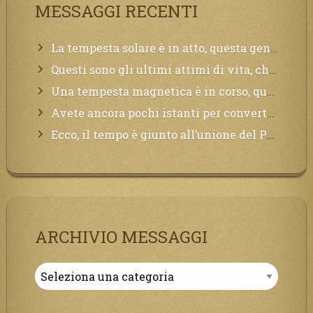
MESSAGGI RECENTI
La tempesta solare è in atto, questa generazione soffrirà molto, la Terra arderà, l’acqua sarà contaminata, il cibo non sarà più nelle vostre mense.
Questi sono gli ultimi attimi di vita, chi si vuole salvare Mi chiami in suo aiuto.
Una tempesta magnetica è in corso, questa generazione patirà. Il black out non tarderà ad arrivare e tutta la Terra sarà oscurata.
Avete ancora pochi istanti per convertirvi, non perdete tempo, la sciagura arriverà all’improvviso e per chi non si sarà preparato saranno dolori.
Ecco, il tempo è giunto all’unione del Padre con il figlio, non avete che da attendere pochissimo.
ARCHIVIO MESSAGGI
Archivio
Messaggi