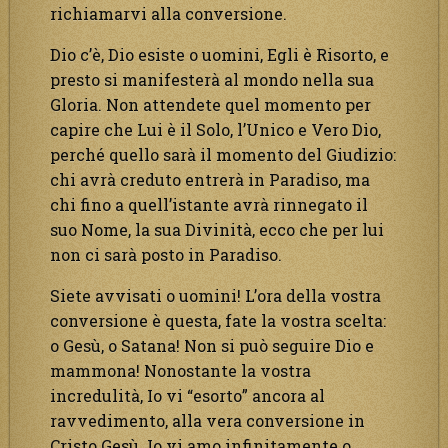
richiamarvi alla conversione.
Dio c’è, Dio esiste o uomini, Egli è Risorto, e
presto si manifesterà al mondo nella sua
Gloria. Non attendete quel momento per
capire che Lui è il Solo, l’Unico e Vero Dio,
perché quello sarà il momento del Giudizio:
chi avrà creduto entrerà in Paradiso, ma
chi fino a quell’istante avrà rinnegato il
suo Nome, la sua Divinità, ecco che per lui
non ci sarà posto in Paradiso.
Siete avvisati o uomini! L’ora della vostra
conversione è questa, fate la vostra scelta:
o Gesù, o Satana! Non si può seguire Dio e
mammona! Nonostante la vostra
incredulità, Io vi “esorto” ancora al
ravvedimento, alla vera conversione in
Cristo Gesù. Io vi amo infinitamente o