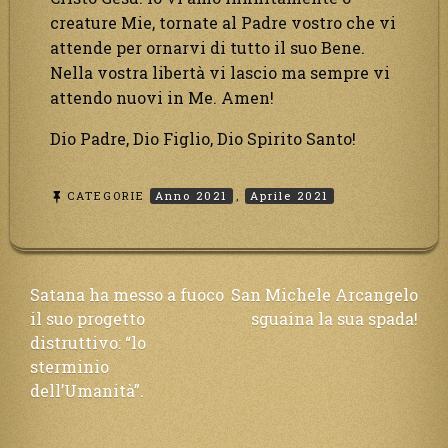
creature Mie, tornate al Padre vostro che vi
attende per ornarvi di tutto il suo Bene.
Nella vostra libertà vi lascio ma sempre vi
attendo nuovi in Me. Amen!
Dio Padre, Dio Figlio, Dio Spirito Santo!
CATEGORIE
Anno 2021
,
Aprile 2021
Navigazione
Satana ha messo a fuoco
San Michele Arcangelo
il suo progetto
sguaina la sua spada!
articoli
distruttivo: “lo
sterminio
dell’Umanità”.