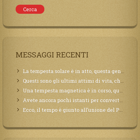
MESSAGGI RECENTI
La tempesta solare è in atto, questa generazione soffrirà molto, la Terra arderà, l’acqua sarà contaminata, il cibo non sarà più nelle vostre mense.
Questi sono gli ultimi attimi di vita, chi si vuole salvare Mi chiami in suo aiuto.
Una tempesta magnetica è in corso, questa generazione patirà. Il black out non tarderà ad arrivare e tutta la Terra sarà oscurata.
Avete ancora pochi istanti per convertirvi, non perdete tempo, la sciagura arriverà all’improvviso e per chi non si sarà preparato saranno dolori.
Ecco, il tempo è giunto all’unione del Padre con il figlio, non avete che da attendere pochissimo.