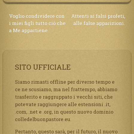
Navigazione
Voglio condividere con
Attenti ai falsi profeti,
i miei figli tutto ciò che
alle false apparizioni.
articoli
a Me appartiene.
SITO UFFICIALE
Siamo rimasti offline per diverso tempo e
ce ne scusiamo, ma nel frattempo, abbiamo
trasferito e raggruppato i vecchi siti, che
potevate raggiungere alle estensioni .it,
.com, .net e .org, in questo nuovo dominio
colledelbuonpastore.eu.
Pertanto, questo sarà, per il futuro, il nuovo