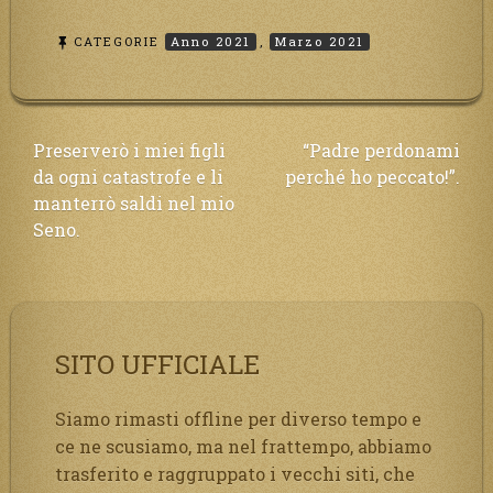
CATEGORIE
Anno 2021
,
Marzo 2021
Navigazione
Preserverò i miei figli
“Padre perdonami
da ogni catastrofe e li
perché ho peccato!”.
articoli
manterrò saldi nel mio
Seno.
SITO UFFICIALE
Siamo rimasti offline per diverso tempo e
ce ne scusiamo, ma nel frattempo, abbiamo
trasferito e raggruppato i vecchi siti, che