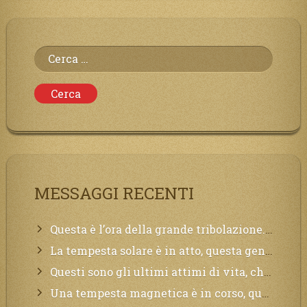
Ricerca
per:
MESSAGGI RECENTI
Questa è l’ora della grande tribolazione. Volgetemi il vostro cuore
La tempesta solare è in atto, questa generazione soffrirà molto, la Terra arderà, l’acqua sarà contaminata, il cibo non sarà più nelle vostre mense.
Questi sono gli ultimi attimi di vita, chi si vuole salvare Mi chiami in suo aiuto.
Una tempesta magnetica è in corso, questa generazione patirà. Il black out non tarderà ad arrivare e tutta la Terra sarà oscurata.