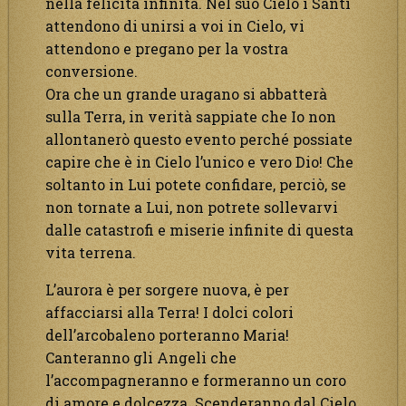
nella felicità infinita. Nel suo Cielo i Santi
attendono di unirsi a voi in Cielo, vi
attendono e pregano per la vostra
conversione.
Ora che un grande uragano si abbatterà
sulla Terra, in verità sappiate che Io non
allontanerò questo evento perché possiate
capire che è in Cielo l’unico e vero Dio! Che
soltanto in Lui potete confidare, perciò, se
non tornate a Lui, non potrete sollevarvi
dalle catastrofi e miserie infinite di questa
vita terrena.
L’aurora è per sorgere nuova, è per
affacciarsi alla Terra! I dolci colori
dell’arcobaleno porteranno Maria!
Canteranno gli Angeli che
l’accompagneranno e formeranno un coro
di amore e dolcezza. Scenderanno dal Cielo