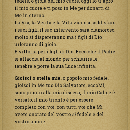
fedele, o gioia del mio cuore, oggi Io ti apro
il mio cuore e ti poso in Me per donarti di
Me in eterno.
La Via, la Verità e la Vita viene a soddisfare
i suoi figli, il suo intervento sarà clamoroso,
molto si dispereranno ma i figli di Dio
urleranno di gioia.
È vittoria per i figli di Dio! Ecco che il Padre
si affaccia al mondo per schiarire le
tenebre e porre la sua Luce infinita.
Gioisci o stella mia
, o popolo mio fedele,
gioisci in Me tuo Dio Salvatore, eccoMi,
sono pronto alla mia discesa, il mio Calice è
versato, il mio trionfo è per essere
completo con voi, con tutti voi che Mi
avete onorato del vostro
sì
fedele e del
vostro amore.