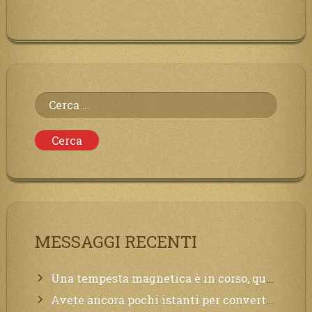
Ricerca
per:
MESSAGGI RECENTI
Una tempesta magnetica è in corso, questa generazione patirà. Il black out non tarderà ad arrivare e tutta la Terra sarà oscurata.
Avete ancora pochi istanti per convertirvi, non perdete tempo, la sciagura arriverà all’improvviso e per chi non si sarà preparato saranno dolori.