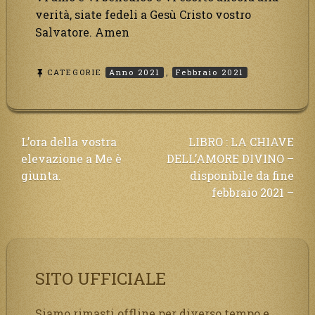
verità, siate fedeli a Gesù Cristo vostro
Salvatore. Amen
CATEGORIE
Anno 2021
,
Febbraio 2021
Navigazione
L’ora della vostra
LIBRO : LA CHIAVE
elevazione a Me è
DELL’AMORE DIVINO –
articoli
giunta.
disponibile da fine
febbraio 2021 –
SITO UFFICIALE
Siamo rimasti offline per diverso tempo e