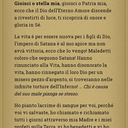
Gioisci o stella mia
, gioisci o Patria mia,
ecco che il Dio dell’Eterno Amore discende
a rivestirti di luce, ti ricoprirà di onore e
gloria in Sé.
La vita è per essere nuova per i figli di Dio,
l’impero di Satana è al suo apice ma non
avrà vittoria, ecco che Io vengo! Maledetti
coloro che seguono Satana! Hanno
rinunciato alla Vita, hanno disonorato la
vita, hanno rinnegato il loro Dio per un
misero pezzo d’argento, si troveranno nelle
infinite torture dell’Inferno!
… Chi è causa
del suo male pianga se stesso.
Ho pianto lacrime di sangue per voi, perché
voi vi salvaste, ho chiamato e richiamato
tutti i giorni attraverso mia Madre e i miei
profeti sulla Terra, vi ho benedetti e vi ho