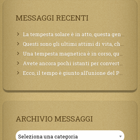
MESSAGGI RECENTI
La tempesta solare è in atto, questa generazione soffrirà molto, la Terra arderà, l’acqua sarà contaminata, il cibo non sarà più nelle vostre mense.
Questi sono gli ultimi attimi di vita, chi si vuole salvare Mi chiami in suo aiuto.
Una tempesta magnetica è in corso, questa generazione patirà. Il black out non tarderà ad arrivare e tutta la Terra sarà oscurata.
Avete ancora pochi istanti per convertirvi, non perdete tempo, la sciagura arriverà all’improvviso e per chi non si sarà preparato saranno dolori.
Ecco, il tempo è giunto all’unione del Padre con il figlio, non avete che da attendere pochissimo.
ARCHIVIO MESSAGGI
Archivio