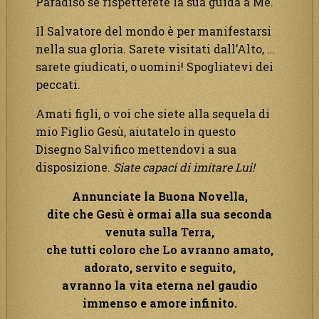
Paradiso se rispetterete la sua guida a Me.
Il Salvatore del mondo è per manifestarsi
nella sua gloria. Sarete visitati dall’Alto, …
sarete giudicati, o uomini! Spogliatevi dei
peccati.
Amati figli, o voi che siete alla sequela di
mio Figlio Gesù, aiutatelo in questo
Disegno Salvifico mettendovi a sua
disposizione.
Siate capaci di imitare Lui!
Annunciate la Buona Novella,
dite che Gesù è ormai alla sua seconda
venuta sulla Terra,
che tutti coloro che Lo avranno amato,
adorato, servito e seguito,
avranno la vita eterna nel gaudio
immenso e amore infinito.