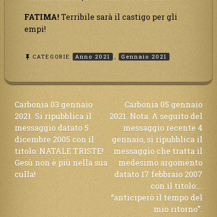
FATIMA!
Terribile sarà il castigo per gli
empi!
CATEGORIE
Anno 2021
,
Gennaio 2021
Navigazione
Carbonia 03 gennaio
Carbonia 05 gennaio
2021. Si ripubblica il
2021. Nota: A seguito del
articoli
messaggio datato 5
messaggio recente 4
dicembre 2005 con il
gennaio, si ripubblica il
titolo: NATALE TRISTE!
messaggio che tratta il
Gesù non è più nella sua
medesimo argomento
culla!
datato 17 febbraio 2007
con il titolo:…
“anticiperò il tempo del
mio ritorno”.