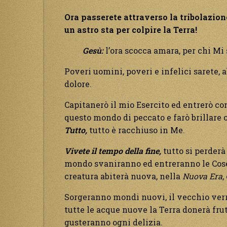
Ora passerete attraverso la tribolazion
un astro sta per colpire la Terra!
Gesù:
l’ora scocca amara, per chi Mi 
Poveri uomini, poveri e infelici sarete, 
dolore.
Capitanerò il mio Esercito ed entrerò com
questo mondo di peccato e farò brillare o
Tutto,
tutto è racchiuso in Me.
Vivete il tempo della fine,
tutto si perderà
mondo svaniranno ed entreranno le Cose 
creatura abiterà nuova, nella
Nuova Era
,
Sorgeranno mondi nuovi, il vecchio verrà
tutte le acque nuove la Terra donerà frutt
gusteranno ogni delizia.