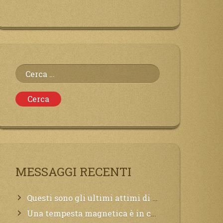
Ricerca
per:
MESSAGGI RECENTI
Questi sono gli ultimi attimi di vita, chi si vuole salvare Mi chiami in suo aiuto.
Una tempesta magnetica è in corso, questa generazione patirà. Il black out non tarderà ad arrivare e tutta la Terra sarà oscurata.