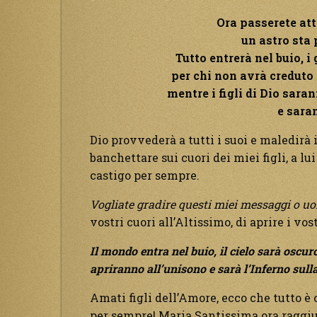
Ora passerete att
un astro sta 
Tutto entrerà nel buio, i
per chi non avrà creduto 
mentre i figli di Dio sara
e saran
Dio provvederà a tutti i suoi e maledirà 
banchettare sui cuori dei miei figli, a l
castigo per sempre.
Vogliate gradire questi miei messaggi o uo
vostri cuori all’Altissimo, di aprire i vos
Il mondo entra nel buio, il cielo sarà oscur
apriranno all’unisono e sarà l’Inferno sulla
Amati figli dell’Amore, ecco che tutto è
per sempre! Maria Santissima ora raggiung