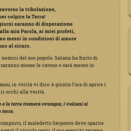
raverso la tribolazione,
per colpire la Terra!
 giorni saranno di disperazione
alla mia Parola, ai miei profeti,
nno messi in condizioni di amore
no al sicuro.
i nemici del suo popolo. Satana ha finito di
ui saranno messe le catene e sarà messo in
mini,
in verità vi dico: è giunta l’ora di aprire i
tri occhi alla verità.
o e la terra tremerà ovunque, i vulcani si
 terra.
 compiuto, il maledetto Serpente deve sparire
erà il piccolo resto, il suo esercito terreno,