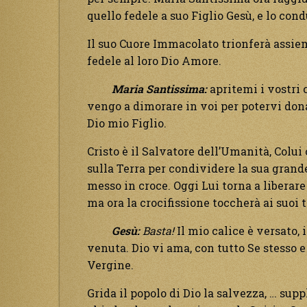
quello fedele a suo Figlio Gesù, e lo cond
Il suo Cuore Immacolato trionferà assiem
fedele al loro Dio Amore.
Maria Santissima:
apritemi i vostri c
vengo a dimorare in voi per potervi dona
Dio mio Figlio.
Cristo è il Salvatore dell’Umanità, Colui
sulla Terra per condividere la sua grande
messo in croce. Oggi Lui torna a liberare
ma ora la crocifissione toccherà ai suoi t
Gesù:
Basta!
Il mio calice è versato, 
venuta. Dio vi ama, con tutto Se stesso e
Vergine.
Grida il popolo di Dio la salvezza, … suppl