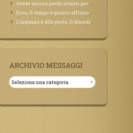
Avete ancora pochi istanti per convertirvi, non perdete tempo, la sciagura arriverà all’improvviso e per chi non si sarà preparato saranno dolori.
Ecco, il tempo è giunto all’unione del Padre con il figlio, non avete che da attendere pochissimo.
L’inganno è alle porte, il disordine degli ordinati urlerà perdono, ma sarà troppo tardi, il tradimento è stato grande!
ARCHIVIO MESSAGGI
Archivio
Messaggi