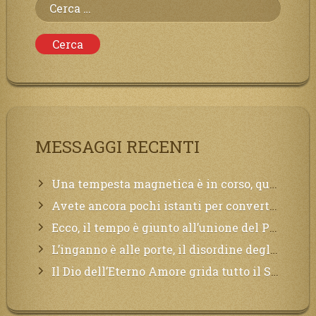
Ricerca
per:
MESSAGGI RECENTI
Una tempesta magnetica è in corso, questa generazione patirà. Il black out non tarderà ad arrivare e tutta la Terra sarà oscurata.
Avete ancora pochi istanti per convertirvi, non perdete tempo, la sciagura arriverà all’improvviso e per chi non si sarà preparato saranno dolori.
Ecco, il tempo è giunto all’unione del Padre con il figlio, non avete che da attendere pochissimo.
L’inganno è alle porte, il disordine degli ordinati urlerà perdono, ma sarà troppo tardi, il tradimento è stato grande!
Il Dio dell’Eterno Amore grida tutto il Suo bene per i Suoi,richiama a Sé i lontani, affinché si pentano e tornino a Lui: