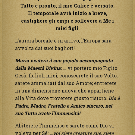
Tutto è pronto, il mio Calice è versato.
Il temporale avrà inizio a breve,
castigherò gli empi e solleverò a Me i
miei figli.
L’aurora boreale è in arrivo, l’Europa sarà
avvolta dai suoi bagliori!
Maria visiterà il suo popolo accompagnata
dalla Maestà Divina:
… vi porterò mio Figlio
Gesù, figlioli miei, conoscerete il suo Volto,
sarete ammaliati dal suo Amore; entrerete
in una dimensione nuova che appartiene
alla Vita dove troverete giusto ristoro.
Dio è
Padre, Madre, Fratello e Amico sincero, nel
suo Tutto avete l’Immensità!
Abiterete l’Immenso e sarete come Dio vi
voleva per Sé:
…voi siete creature sue, siete