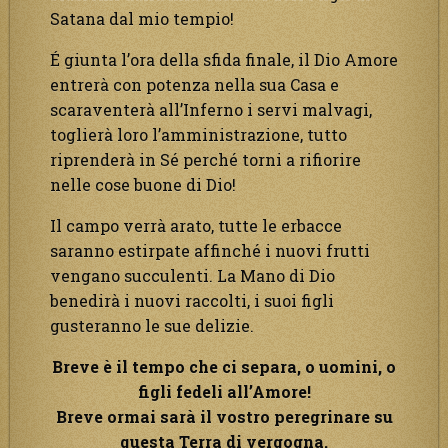
Satana dal mio tempio!
É giunta l’ora della sfida finale, il Dio Amore
entrerà con potenza nella sua Casa e
scaraventerà all’Inferno i servi malvagi,
toglierà loro l’amministrazione, tutto
riprenderà in Sé perché torni a rifiorire
nelle cose buone di Dio!
Il campo verrà arato, tutte le erbacce
saranno estirpate affinché i nuovi frutti
vengano succulenti. La Mano di Dio
benedirà i nuovi raccolti, i suoi figli
gusteranno le sue delizie.
Breve è il tempo che ci separa, o uomini, o
figli fedeli all’Amore!
Breve ormai sarà il vostro peregrinare su
questa Terra di vergogna.