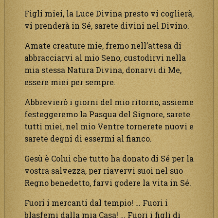
Figli miei, la Luce Divina presto vi coglierà,
vi prenderà in Sé, sarete divini nel Divino.
Amate creature mie, fremo nell’attesa di
abbracciarvi al mio Seno, custodirvi nella
mia stessa Natura Divina, donarvi di Me,
essere miei per sempre.
Abbrevierò i giorni del mio ritorno, assieme
festeggeremo la Pasqua del Signore, sarete
tutti miei, nel mio Ventre tornerete nuovi e
sarete degni di essermi al fianco.
Gesù è Colui che tutto ha donato di Sé per la
vostra salvezza, per riavervi suoi nel suo
Regno benedetto, farvi godere la vita in Sé.
Fuori i mercanti dal tempio! … Fuori i
blasfemi dalla mia Casa! … Fuori i figli di