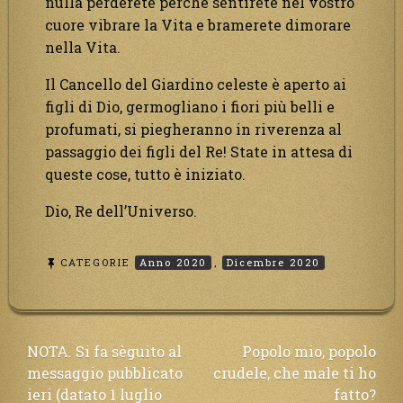
nulla perderete perché sentirete nel vostro
cuore vibrare la Vita e bramerete dimorare
nella Vita.
Il Cancello del Giardino celeste è aperto ai
figli di Dio, germogliano i fiori più belli e
profumati, si piegheranno in riverenza al
passaggio dei figli del Re! State in attesa di
queste cose, tutto è iniziato.
Dio, Re dell’Universo.
CATEGORIE
Anno 2020
,
Dicembre 2020
Navigazione
NOTA. Si fa sèguito al
Popolo mio, popolo
messaggio pubblicato
crudele, che male ti ho
articoli
ieri (datato 1 luglio
fatto?