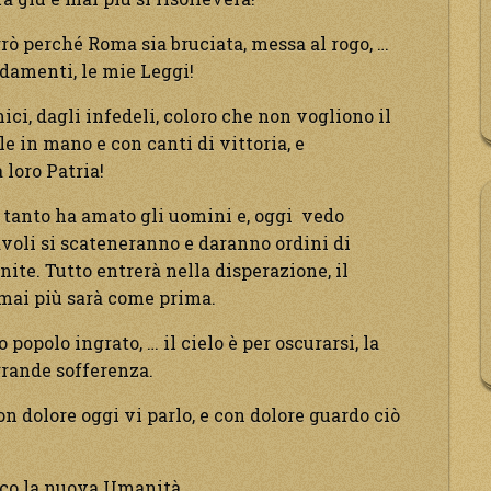
errò perché Roma sia bruciata, messa al rogo, …
amenti, le mie Leggi!
ci, dagli infedeli, coloro che non vogliono il
e in mano e con canti di vittoria, e
loro Patria!
he tanto ha amato gli uomini e, oggi vedo
avoli si scateneranno e daranno ordini di
te. Tutto entrerà nella disperazione, il
 mai più sarà come prima.
 popolo ingrato, … il cielo è per oscurarsi, la
grande sofferenza.
on dolore oggi vi parlo, e con dolore guardo ciò
dico la nuova Umanità.