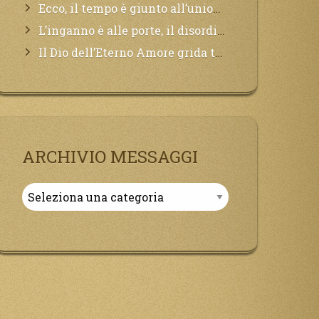
Ecco, il tempo è giunto all’unione del Padre con il figlio, non avete che da attendere pochissimo.
L’inganno è alle porte, il disordine degli ordinati urlerà perdono, ma sarà troppo tardi, il tradimento è stato grande!
Il Dio dell’Eterno Amore grida tutto il Suo bene per i Suoi,richiama a Sé i lontani, affinché si pentano e tornino a Lui:
ARCHIVIO MESSAGGI
Archivio
Messaggi