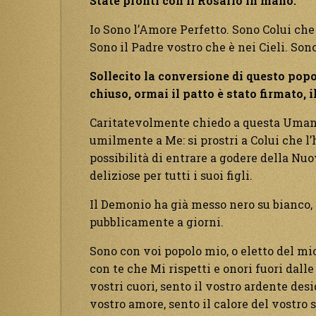
State pronti con il Rosario in mano.
Io Sono l’Amore Perfetto. Sono Colui che
Sono il Padre vostro che è nei Cieli. Sono
Sollecito la conversione di questo popo
chiuso, ormai il patto è stato firmato, i
Caritatevolmente chiedo a questa Umani
umilmente a Me: si prostri a Colui che l’h
possibilità di entrare a godere della Nu
deliziose per tutti i suoi figli.
Il Demonio ha già messo nero su bianco, i
pubblicamente a giorni.
Sono con voi popolo mio, o eletto del mi
con te che Mi rispetti e onori fuori dall
vostri cuori, sento il vostro ardente des
vostro amore, sento il calore del vostro s