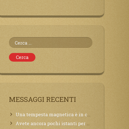
Ricerca
per:
MESSAGGI RECENTI
Una tempesta magnetica è in corso, questa generazione patirà. Il black out non tarderà ad arrivare e tutta la Terra sarà oscurata.
Avete ancora pochi istanti per convertirvi, non perdete tempo, la sciagura arriverà all’improvviso e per chi non si sarà preparato saranno dolori.