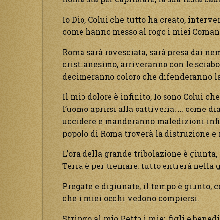
Io Dio, Colui che tutto ha creato, interv
come hanno messo al rogo i miei Comand
Roma sarà rovesciata, sarà presa dai nemi
cristianesimo, arriveranno con le sciabol
decimeranno coloro che difenderanno la 
Il mio dolore è infinito, Io sono Colui c
l’uomo aprirsi alla cattiveria: … come di
uccidere e manderanno maledizioni infini
popolo di Roma troverà la distruzione e
L’ora della grande tribolazione è giunta, o
Terra è per tremare, tutto entrerà nella 
Pregate e digiunate, il tempo è giunto, c
che i miei occhi vedono compiersi.
Stringo al mio Petto i miei figli e bene