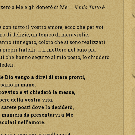
lzerò a Me e gli donerò di Me: …
il mio Tutto è
 con tutto il vostro amore, ecco che per voi
o di delizie, un tempo di meraviglie.
nno rinnegato, coloro che si sono realizzati
propri fratelli, … li metterò nel buio più
ui che hanno seguito al mio posto, Io chiuderò
fedeli.
le Dio vengo a dirvi di stare pronti,
osario in mano.
rovviso e vi chiederò la messe,
pere della vostra vita.
 sarete posti dove Io deciderò,
n maniera da presentarvi a Me
colati nell’amore.
à giù e mai più si risolleverà!