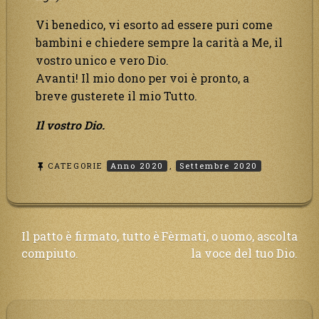
Vi benedico, vi esorto ad essere puri come
bambini e chiedere sempre la carità a Me, il
vostro unico e vero Dio.
Avanti! Il mio dono per voi è pronto, a
breve gusterete il mio Tutto.
Il vostro Dio.
CATEGORIE
Anno 2020
,
Settembre 2020
Navigazione
Il patto è firmato, tutto è
Fèrmati, o uomo, ascolta
compiuto.
la voce del tuo Dio.
articoli