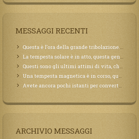
MESSAGGI RECENTI
Questa è l’ora della grande tribolazione. Volgetemi il vostro cuore
La tempesta solare è in atto, questa generazione soffrirà molto, la Terra arderà, l’acqua sarà contaminata, il cibo non sarà più nelle vostre mense.
Questi sono gli ultimi attimi di vita, chi si vuole salvare Mi chiami in suo aiuto.
Una tempesta magnetica è in corso, questa generazione patirà. Il black out non tarderà ad arrivare e tutta la Terra sarà oscurata.
Avete ancora pochi istanti per convertirvi, non perdete tempo, la sciagura arriverà all’improvviso e per chi non si sarà preparato saranno dolori.
ARCHIVIO MESSAGGI