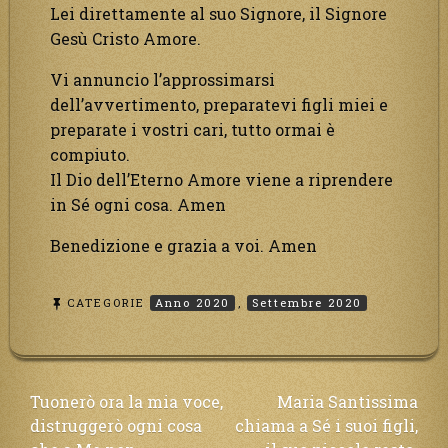
Lei direttamente al suo Signore, il Signore
Gesù Cristo Amore.
Vi annuncio l’approssimarsi
dell’avvertimento, preparatevi figli miei e
preparate i vostri cari, tutto ormai è
compiuto.
Il Dio dell’Eterno Amore viene a riprendere
in Sé ogni cosa. Amen
Benedizione e grazia a voi. Amen
CATEGORIE
Anno 2020
,
Settembre 2020
Navigazione
Tuonerò ora la mia voce,
Maria Santissima
distruggerò ogni cosa
chiama a Sé i suoi figli,
articoli