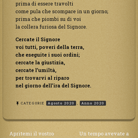
prima di essere travolti
come pula che scompare in un giorno;
prima che piombi su di voi
la collera furiosa del Signore.
Cercate il Signore
voi tutti, poveri della terra,
che eseguite i suoi ordini;
cercate la giustizia,
cercate l’umiltà,
per trovarvi al riparo
nel giorno dell’ira del Signore.
CATEGORIE
Agosto 2020
,
Anno 2020
Navigazione
Apritemi il vostro
Un tempo avevate a