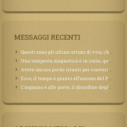
MESSAGGI RECENTI
Questi sono gli ultimi attimi di vita, chi si vuole salvare Mi chiami in suo aiuto.
Una tempesta magnetica è in corso, questa generazione patirà. Il black out non tarderà ad arrivare e tutta la Terra sarà oscurata.
Avete ancora pochi istanti per convertirvi, non perdete tempo, la sciagura arriverà all’improvviso e per chi non si sarà preparato saranno dolori.
Ecco, il tempo è giunto all’unione del Padre con il figlio, non avete che da attendere pochissimo.
L’inganno è alle porte, il disordine degli ordinati urlerà perdono, ma sarà troppo tardi, il tradimento è stato grande!