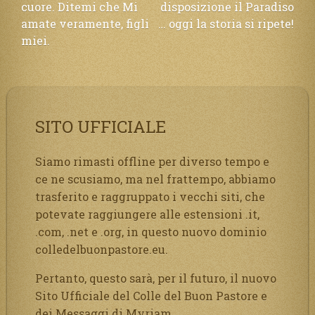
cuore. Ditemi che Mi
disposizione il Paradiso
articoli
amate veramente, figli
… oggi la storia si ripete!
miei.
SITO UFFICIALE
Siamo rimasti offline per diverso tempo e
ce ne scusiamo, ma nel frattempo, abbiamo
trasferito e raggruppato i vecchi siti, che
potevate raggiungere alle estensioni .it,
.com, .net e .org, in questo nuovo dominio
colledelbuonpastore.eu.
Pertanto, questo sarà, per il futuro, il nuovo
Sito Ufficiale del Colle del Buon Pastore e
dei Messaggi di Myriam.