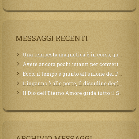
MESSAGGI RECENTI
Una tempesta magnetica è in corso, questa generazione patirà. Il black out non tarderà ad arrivare e tutta la Terra sarà oscurata.
Avete ancora pochi istanti per convertirvi, non perdete tempo, la sciagura arriverà all’improvviso e per chi non si sarà preparato saranno dolori.
Ecco, il tempo è giunto all’unione del Padre con il figlio, non avete che da attendere pochissimo.
L’inganno è alle porte, il disordine degli ordinati urlerà perdono, ma sarà troppo tardi, il tradimento è stato grande!
Il Dio dell’Eterno Amore grida tutto il Suo bene per i Suoi,richiama a Sé i lontani, affinché si pentano e tornino a Lui:
ARCHIVIO MESSAGGI