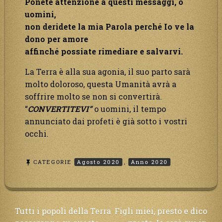
Ponete attenzione a questi messaggi, o
uomini,
non deridete la mia Parola perché Io ve la
dono per amore
affinché possiate rimediare e salvarvi.
La Terra è alla sua agonia, il suo parto sarà
molto doloroso, questa Umanità avrà a
soffrire molto se non si convertirà.
“
CONVERTITEVI”
o uomini, il tempo
annunciato dai profeti è già sotto i vostri
occhi.
CATEGORIE
Agosto 2020
,
Anno 2020
Navigazione
Tutti i popoli della Terra
Figli miei, presto e dico