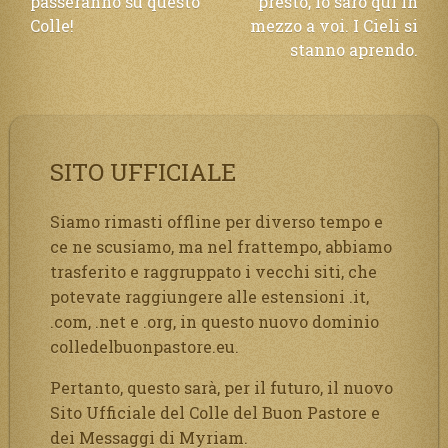
passeranno su questo
presto, Io sarò qui in
articoli
Colle!
mezzo a voi. I Cieli si
stanno aprendo.
SITO UFFICIALE
Siamo rimasti offline per diverso tempo e
ce ne scusiamo, ma nel frattempo, abbiamo
trasferito e raggruppato i vecchi siti, che
potevate raggiungere alle estensioni .it,
.com, .net e .org, in questo nuovo dominio
colledelbuonpastore.eu.
Pertanto, questo sarà, per il futuro, il nuovo
Sito Ufficiale del Colle del Buon Pastore e
dei Messaggi di Myriam.