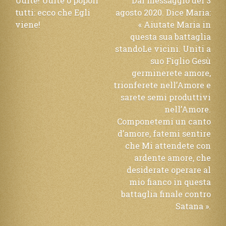
Navigazione
Udite! Udite o popoli
Dal messaggio del 3
tutti: ecco che Egli
agosto 2020. Dice Maria:
articoli
viene!
« Aiutate Maria in
questa sua battaglia
standoLe vicini. Uniti a
suo Figlio Gesù
germinerete amore,
trionferete nell’Amore e
sarete semi produttivi
nell’Amore.
Componetemi un canto
d’amore, fatemi sentire
che Mi attendete con
ardente amore, che
desiderate operare al
mio fianco in questa
battaglia finale contro
Satana ».