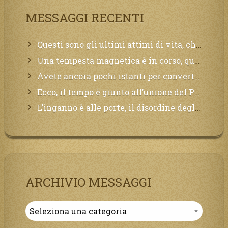
MESSAGGI RECENTI
Questi sono gli ultimi attimi di vita, chi si vuole salvare Mi chiami in suo aiuto.
Una tempesta magnetica è in corso, questa generazione patirà. Il black out non tarderà ad arrivare e tutta la Terra sarà oscurata.
Avete ancora pochi istanti per convertirvi, non perdete tempo, la sciagura arriverà all’improvviso e per chi non si sarà preparato saranno dolori.
Ecco, il tempo è giunto all’unione del Padre con il figlio, non avete che da attendere pochissimo.
L’inganno è alle porte, il disordine degli ordinati urlerà perdono, ma sarà troppo tardi, il tradimento è stato grande!
ARCHIVIO MESSAGGI
Archivio
Messaggi