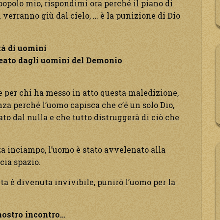
opolo mio, rispondimi ora perché il piano di
ri verranno giù dal cielo, … è la punizione di Dio
tà di uomini
reato dagli uomini del Demonio
 per chi ha messo in atto questa maledizione,
nza perché l’uomo capisca che c’é un solo Dio,
ato dal nulla e che tutto distruggerà di ciò che
 inciampo, l’uomo è stato avvelenato alla
scia spazio.
eta è divenuta invivibile, punirò l’uomo per la
 nostro incontro…