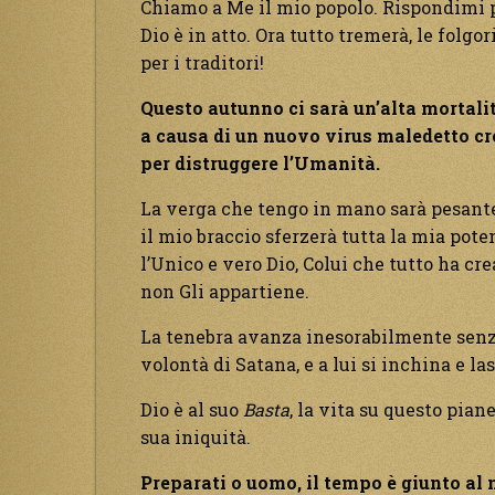
Chiamo a Me il mio popolo. Rispondimi p
Dio è in atto. Ora tutto tremerà, le folgo
per i traditori!
Questo autunno ci sarà un’alta mortali
a causa di un nuovo virus maledetto c
per distruggere l’Umanità.
La verga che tengo in mano sarà pesante
il mio braccio sferzerà tutta la mia pote
l’Unico e vero Dio, Colui che tutto ha cre
non Gli appartiene.
La tenebra avanza inesorabilmente senza
volontà di Satana, e a lui si inchina e la
Dio è al suo
Basta
, la vita su questo pian
sua iniquità.
Preparati o uomo, il tempo è giunto al