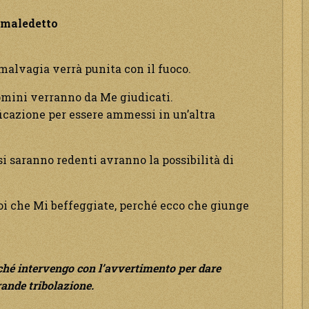
 maledetto
malvagia verrà punita con il fuoco.
uomini verranno da Me giudicati.
ficazione per essere ammessi in un’altra
si saranno redenti avranno la possibilità di
oi che Mi beffeggiate, perché ecco che giunge
rché intervengo con l’avvertimento per dare
rande tribolazione.