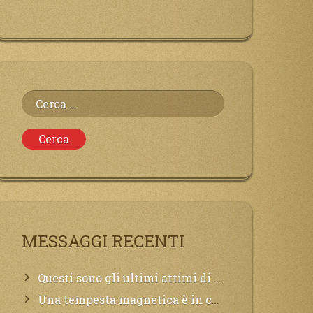
Ricerca
per:
MESSAGGI RECENTI
Questi sono gli ultimi attimi di vita, chi si vuole salvare Mi chiami in suo aiuto.
Una tempesta magnetica è in corso, questa generazione patirà. Il black out non tarderà ad arrivare e tutta la Terra sarà oscurata.