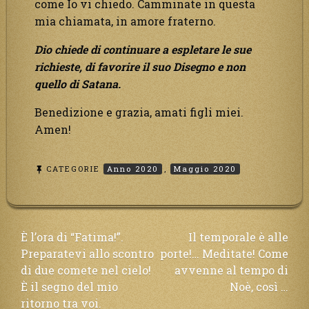
come Io vi chiedo. Camminate in questa
mia chiamata, in amore fraterno.
Dio chiede di continuare a espletare le sue
richieste, di favorire il suo Disegno e non
quello di Satana.
Benedizione e grazia, amati figli miei.
Amen!
CATEGORIE
Anno 2020
,
Maggio 2020
Navigazione
È l’ora di “Fatima!”.
Il temporale è alle
Preparatevi allo scontro
porte!… Meditate! Come
articoli
di due comete nel cielo!
avvenne al tempo di
È il segno del mio
Noè, così …
ritorno tra voi.