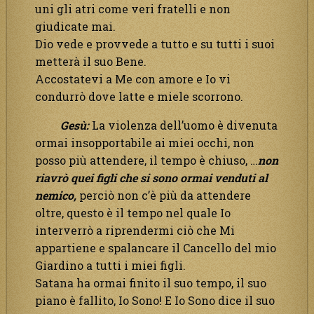
uni gli atri come veri fratelli e non
giudicate mai.
Dio vede e provvede a tutto e su tutti i suoi
metterà il suo Bene.
Accostatevi a Me con amore e Io vi
condurrò dove latte e miele scorrono.
Gesù:
La violenza dell’uomo è divenuta
ormai insopportabile ai miei occhi, non
posso più attendere, il tempo è chiuso, …
non
riavrò quei figli che si sono ormai venduti al
nemico,
perciò non c’è più da attendere
oltre, questo è il tempo nel quale Io
interverrò a riprendermi ciò che Mi
appartiene e spalancare il Cancello del mio
Giardino a tutti i miei figli.
Satana ha ormai finito il suo tempo, il suo
piano è fallito, Io Sono! E Io Sono dice il suo